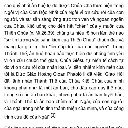
cao quý nhất ân huệ tự do được Chúa Cha thực hiện trong
Ngôi vị của Con Độc Nhất của Ngài vì ơn cứu rỗi của con
người, và sự sẵn sàng ứng trực trọn vẹn và ngoan ngoãn
của Chúa Kitô uống cho đến hết “chén” của ý muốn của
Thiên Chúa (x. Mt 26,39), chúng ta hiểu rõ hơn làm thế nào
“sự tin tưởng vào sáng kiến của Thiên Chúa” khuôn đúc và
mang lại giá trị cho “lời đáp trả của con người”. Trong
Thánh Thể, ân huệ hoàn hảo thực hiện dự phóng tình yêu
vì ơn cứu chuộc thế gian, Chúa Giêsu tự hiến tế cách tự
do vì ơn cứu rỗi của nhân loại. Vị tiền nhiệm kính mến của
tôi là Đức Giáo Hoàng Gioan Phaolô II đã viết: “Giáo Hội
đã lãnh nhận Thánh Thể của Chúa Kitô Chúa của mình
không phải như là một ân ban, cho dầu cao quý thế nào,
trong số các ân ban khác, nhưng như là ân ban tuyệt hảo,
vì Thánh Thể là ân ban chính mình Ngài, của con người
của ngài trong nhân tính thánh thiện của mình, và của công
[3]
trình cứu độ của Ngài”.