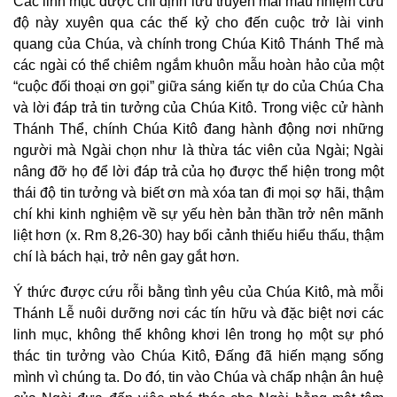
Các linh mục được chỉ định lưu truyền mãi mầu nhiệm cứu
độ này xuyên qua các thế kỷ cho đến cuộc trở lài vinh
quang của Chúa, và chính trong Chúa Kitô Thánh Thể mà
các ngài có thể chiêm ngắm khuôn mẫu hoàn hảo của một
“cuộc đối thoại ơn gọi” giữa sáng kiến tự do của Chúa Cha
và lời đáp trả tin tưởng của Chúa Kitô. Trong việc cử hành
Thánh Thể, chính Chúa Kitô đang hành động nơi những
người mà Ngài chọn như là thừa tác viên của Ngài; Ngài
nâng đỡ họ để lời đáp trả của họ được thể hiện trong một
thái độ tin tưởng và biết ơn mà xóa tan đi mọi sợ hãi, thậm
chí khi kinh nghiệm về sự yếu hèn bản thần trở nên mãnh
liệt hơn (x. Rm 8,26-30) hay bối cảnh thiếu hiểu thấu, thậm
chí là bách hại, trở nên gay gắt hơn.
Ý thức được cứu rỗi bằng tình yêu của Chúa Kitô, mà mỗi
Thánh Lễ nuôi dưỡng nơi các tín hữu và đặc biệt nơi các
linh mục, không thể không khơi lên trong họ một sự phó
thác tin tưởng vào Chúa Kitô, Đấng đã hiến mạng sống
mình vì chúng ta. Do đó, tin vào Chúa và chấp nhận ân huệ