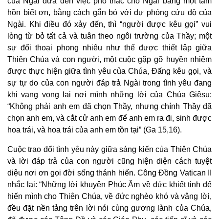
của Ngài đưa đến việc phó thác cho Ngài bằng một tâm
hồn biết ơn, bằng cách gắn bó với dự phóng cứu độ của
Ngài. Khi điều đó xảy đến, thì “người được kêu gọi” vui
lòng từ bỏ tất cả và tuân theo ngôi trường của Thầy; một
sự đối thoại phong nhiêu như thế được thiết lập giữa
Thiên Chúa và con người, một cuộc gặp gỡ huyền nhiệm
được thực hiện giữa tình yêu của Chúa, Đấng kêu gọi, và
sự tự do của con người đáp trả Ngài trong tình yêu đang
khi vang vọng lại nơi mình những lời của Chúa Giêsu:
“Không phải anh em đã chọn Thầy, nhưng chính Thầy đã
chọn anh em, và cắt cử anh em để anh em ra đi, sinh được
hoa trái, và hoa trái của anh em tồn tại” (Ga 15,16).
Cuộc trao đổi tình yêu này giữa sáng kiến của Thiên Chúa
và lời đáp trả của con người cũng hiện diện cách tuyệt
diệu nơi ơn gọi đời sống thánh hiến. Công Đồng Vatican II
nhắc lại: “Những lời khuyên Phúc Âm về đức khiết tịnh để
hiến mình cho Thiên Chúa, về đức nghèo khó và vâng lời,
đều đặt nền tảng trên lời nói cùng gương lành của Chúa,