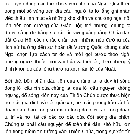
tục tuyển dụng các thợ cho vườn nho của Ngài. Quả thực
trong một số vùng trên địa cầu, người ta lo lắng ghi nhận
việc thiếu linh mục và những khó khăn và chướng ngại nổi
lên trên con đường của Giáo Hội; thế nhưng, chúng ta
được nâng đỡ bằng sự xác tín vững vàng rằng Chúa dẫn
dắt Giáo Hội cách chắc chắn trên những nẻo đường của
lịch sử hướng đến sự hoàn tất Vương Quốc chung cuộc,
Ngài chọn lựa cách tự do và mời gọi bước theo Ngài
những người thuộc mọi văn hóa và tuổi tác, theo những ý
định khôn dò của lòng thương xót nhân từ của Ngài.
Bởi thế, bổn phận đầu tiên của chúng ta là duy trì sống
động lời cầu xin của chúng ta, qua lời cầu nguyện không
ngừng, để sáng kiến này của Thiên Chúa được thực hiện
nơi các gia đình và các giáo xứ, nơi các phong trào và hội
đoàn dấn thân trong sứ mệnh tông đồ, nơi các cộng đoàn
tu trì và nơi tất cả các cơ cấu của đời sống địa phận.
Chúng ta phải cầu nguyện để toàn thể dân Kitô hữu lớn
lên trong niềm tin tưởng vào Thiên Chúa, trong sự xác tín