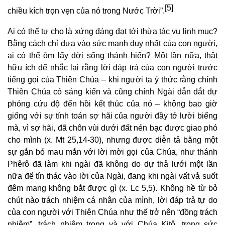
[5]
chiều kích trọn vẹn của nó trong Nước Trời”.
Ai có thể tự cho là xứng đáng đạt tới thừa tác vụ linh mục?
Bằng cách chỉ dựa vào sức mạnh duy nhất của con người,
ai có thể ôm lấy đời sống thánh hiến? Một lần nữa, thật
hữu ích để nhắc lại rằng lời đáp trả của con người trước
tiếng gọi của Thiên Chúa – khi người ta ý thức rằng chính
Thiên Chúa có sáng kiến và cũng chính Ngài dẫn dắt dự
phóng cứu độ đến hồi kết thúc của nó – không bao giờ
giống với sự tính toán sợ hãi của người đầy tớ lười biếng
mà, vì sợ hãi, đã chôn vùi dưới đất nén bạc được giao phó
cho mình (x. Mt 25,14-30), nhưng được diễn tả bằng một
sự gắn bó mau mắn với lời mời gọi của Chúa, như thánh
Phêrô đã làm khi ngài đã không do dự thả lưới một lần
nữa để tín thác vào lời của Ngài, đang khi ngài vất vả suốt
đêm mang không bắt được gì (x. Lc 5,5). Không hề từ bỏ
chút nào trách nhiệm cá nhân của mình, lời đáp trả tự do
của con người với Thiên Chúa như thế trở nên “đồng trách
nhiệm”, trách nhiệm trong và với Chúa Kitô, trong sức