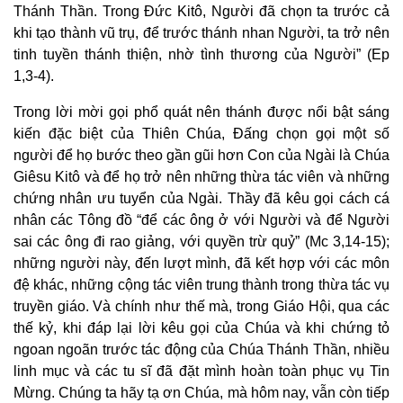
Thánh Thần. Trong Đức Kitô, Người đã chọn ta trước cả
khi tạo thành vũ trụ, để trước thánh nhan Người, ta trở nên
tinh tuyền thánh thiện, nhờ tình thương của Người” (Ep
1,3-4).
Trong lời mời gọi phổ quát nên thánh được nổi bật sáng
kiến đặc biệt của Thiên Chúa, Đấng chọn gọi một số
người để họ bước theo gần gũi hơn Con của Ngài là Chúa
Giêsu Kitô và để họ trở nên những thừa tác viên và những
chứng nhân ưu tuyển của Ngài. Thầy đã kêu gọi cách cá
nhân các Tông đồ “để các ông ở với Người và để Người
sai các ông đi rao giảng, với quyền trừ quỷ” (Mc 3,14-15);
những người này, đến lượt mình, đã kết hợp với các môn
đệ khác, những cộng tác viên trung thành trong thừa tác vụ
truyền giáo. Và chính như thế mà, trong Giáo Hội, qua các
thế kỷ, khi đáp lại lời kêu gọi của Chúa và khi chứng tỏ
ngoan ngoãn trước tác động của Chúa Thánh Thần, nhiều
linh mục và các tu sĩ đã đặt mình hoàn toàn phục vụ Tin
Mừng. Chúng ta hãy tạ ơn Chúa, mà hôm nay, vẫn còn tiếp