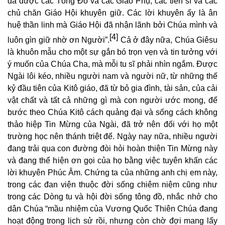
đã được các Tông Ðồ và các Giáo Phụ, các tiến sĩ và các
chủ chăn Giáo Hội khuyên giữ. Các lời khuyên ấy là ân
huệ thần linh mà Giáo Hội đã nhận lãnh bởi Chúa mình và
[4]
luôn gìn giữ nhờ ơn Người”.
Cả ở đây nữa, Chúa Giêsu
là khuôn mẫu cho một sự gắn bó trọn vẹn và tin tưởng với
ý muốn của Chúa Cha, mà mỗi tu sĩ phải nhìn ngắm. Được
Ngài lôi kéo, nhiều người nam và người nữ, từ những thế
kỷ đầu tiên của Kitô giáo, đã từ bỏ gia đình, tài sản, của cải
vật chất và tất cả những gì mà con người ước mong, để
bước theo Chúa Kitô cách quảng đại và sống cách không
thảo hiệp Tin Mừng của Ngài, đã trở nên đối với họ một
trường học nên thánh triệt để. Ngày nay nữa, nhiều người
đang trải qua con đường đòi hỏi hoàn thiện Tin Mừng này
và đang thể hiện ơn gọi của họ bằng việc tuyên khấn các
lời khuyên Phúc Âm. Chứng ta của những anh chị em này,
trong các đan viện thuộc đời sống chiêm niệm cũng như
trong các Dòng tu và hội đời sống tông đồ, nhắc nhở cho
dân Chúa “mầu nhiệm của Vương Quốc Thiên Chúa đang
hoạt động trong lịch sử rồi, nhưng còn chờ đợi mang lấy