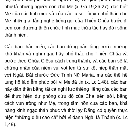
như là những người con cho Mẹ (x. Ga 19,26-27), đặc biệt
Mẹ của các linh mục và của các tu sĩ. Tôi xin phó thác cho
Mẹ những ai lắng nghe tiếng gọi của Thiên Chúa bước đi
trên con đường thiên chức linh mục thừa tác hay đời sống
thánh hiến.
Các bạn thân mến, các bạn đừng nản lòng trước những
khó khăn và nghi ngại; hãy phó thác cho Thiên Chúa và
bước theo Chúa Giêsu cách trung thành, và các bạn sẽ là
chứng nhân của niềm vui vọt lên từ sự kết hiệp thân mật
với Ngài. Bắt chước Đức Trinh Nữ Maria, mà các thế hệ
tung hô là diễm phúc bởi vì Mẹ đã tin (x. Lc 1,48), các bạn
hãy dấn thân bằng tất cả nghị lực thiêng liêng của các bạn
để thực hiện dự phóng cứu độ của Cha trên trời, bằng
cách vun trồng như Mẹ, trong tâm hồn của các bạn, khả
năng kinh ngạc thán phục và thờ lạy Đấng có quyền thực
hiện “những điều cao cả” bởi vì danh Ngài là Thánh (x. Lc
1,49).