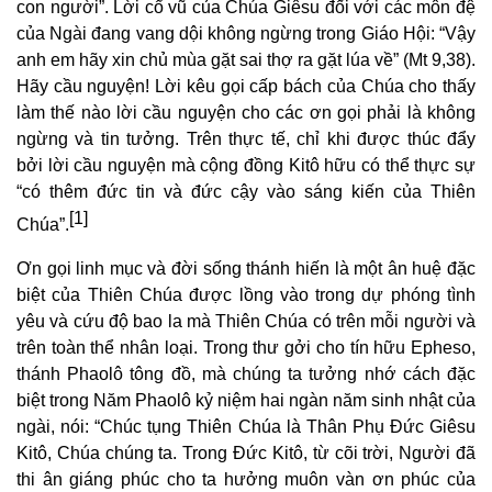
con người”. Lời cổ vũ của Chúa Giêsu đối với các môn đệ
của Ngài đang vang dội không ngừng trong Giáo Hội: “Vậy
anh em hãy xin chủ mùa gặt sai thợ ra gặt lúa về” (Mt 9,38).
Hãy cầu nguyện! Lời kêu gọi cấp bách của Chúa cho thấy
làm thế nào lời cầu nguyện cho các ơn gọi phải là không
ngừng và tin tưởng. Trên thực tế, chỉ khi được thúc đẩy
bởi lời cầu nguyện mà cộng đồng Kitô hữu có thể thực sự
“có thêm đức tin và đức cậy vào sáng kiến của Thiên
[1]
Chúa”.
Ơn gọi linh mục và đời sống thánh hiến là một ân huệ đặc
biệt của Thiên Chúa được lồng vào trong dự phóng tình
yêu và cứu độ bao la mà Thiên Chúa có trên mỗi người và
trên toàn thể nhân loại. Trong thư gởi cho tín hữu Epheso,
thánh Phaolô tông đồ, mà chúng ta tưởng nhớ cách đặc
biệt trong Năm Phaolô kỷ niệm hai ngàn năm sinh nhật của
ngài, nói: “Chúc tụng Thiên Chúa là Thân Phụ Đức Giêsu
Kitô, Chúa chúng ta. Trong Đức Kitô, từ cõi trời, Người đã
thi ân giáng phúc cho ta hưởng muôn vàn ơn phúc của