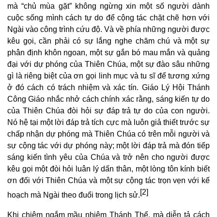
mà “chủ mùa gặt” không ngừng xin một số người dành
cuộc sống mình cách tự do để cộng tác chặt chẽ hơn với
Ngài vào công trình cứu độ. Và về phía những người được
kêu gọi, cần phải có sự lắng nghe chăm chú và một sự
phân định khôn ngoan, một sự gắn bó mau mắn và quảng
đại với dự phóng của Thiên Chúa, một sự đào sâu những
gì là riêng biệt của ơn gọi linh mục và tu sĩ để tương xứng
ở đó cách có trách nhiệm và xác tín. Giáo Lý Hội Thánh
Công Giáo nhắc nhở cách chính xác rằng, sáng kiến tự do
của Thiên Chúa đòi hỏi sự đáp trả tự do của con người.
Nó hệ tại một lời đáp trả tích cực mà luôn giả thiết trước sự
chấp nhận dự phóng mà Thiên Chúa có trên mỗi người và
sự cộng tác với dự phóng này; một lời đáp trả mà đón tiếp
sáng kiến tình yêu của Chúa và trở nên cho người được
kêu gọi một đòi hỏi luân lý dấn thân, một lòng tôn kính biết
ơn đối với Thiên Chúa và một sự cộng tác trọn vẹn với kế
[2]
hoạch mà Ngài theo đuổi trong lịch sử.
Khi chiêm ngắm mầu nhiệm Thánh Thể, mà diễn tả cách