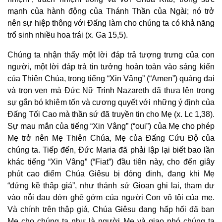
mạnh của hành động của Thánh Thần của Ngài; nó trở
nên sự hiệp thông với Đấng làm cho chúng ta có khả năng
trổ sinh nhiều hoa trái (x. Ga 15,5).
Chúng ta nhận thấy một lời đáp trả tượng trưng của con
người, một lời đáp trả tin tưởng hoàn toàn vào sáng kiến
của Thiên Chúa, trong tiếng “Xin Vâng” (“Amen”) quảng đại
và trọn vẹn mà Đức Nữ Trinh Nazareth đã thưa lên trong
sự gắn bó khiêm tốn và cương quyết với những ý định của
Đấng Tối Cao mà thần sứ đã truyền tin cho Mẹ (x. Lc 1,38).
Sự mau mắn của tiếng “Xin Vâng” (“oui”) của Mẹ cho phép
Mẹ trở nên Mẹ Thiên Chúa, Mẹ của Đấng Cứu Độ của
chúng ta. Tiếp đến, Đức Maria đã phải lập lại biết bao lần
khác tiếng “Xin Vâng” (“Fiat”) đầu tiên này, cho đến giây
phút cao điểm Chúa Giêsu bị đóng đinh, đang khi Mẹ
“đứng kề thập giá”, như thánh sử Gioan ghi lại, tham dự
vào nỗi đau đớn ghê gớm của người Con vô tội của mẹ.
Và chính trên thập giá, Chúa Giêsu đang hấp hối đã ban
Mẹ cho chúng ta như là người Mẹ và giao phó chúng ta