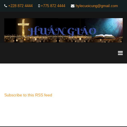
+228 872 4444
+775 872 4444
hylecuoicung@gmail.com
Subscribe to this RSS feed