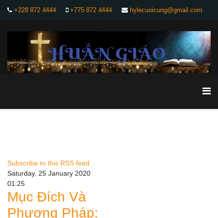
+228 872 4444
+775 872 4444
hylecuoicung@gmail.com
Subscribe to this RSS feed
Saturday, 25 January 2020
01:25
Mục Đích Và
Phương Pháp: