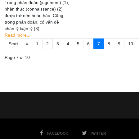
Trong phán đoán (jugement) (1),
nhận thức (connaissance) (2)
được trở nên hoàn hảo. Cũng
trong phán đoán, có vấn đề
chân lý luận lý (3)
Read more...
Start
«
1
2
3
4
5
6
7
8
9
10
Page 7 of 10
FACEBOOK
TWITTER