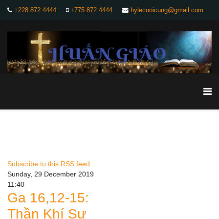
+228 872 4444
+775 872 4444
hylecuoicung@gmail.com
Subscribe to this RSS feed
Sunday, 29 December 2019
11:40
Ga 16,12-15:
Thần Khí Sự