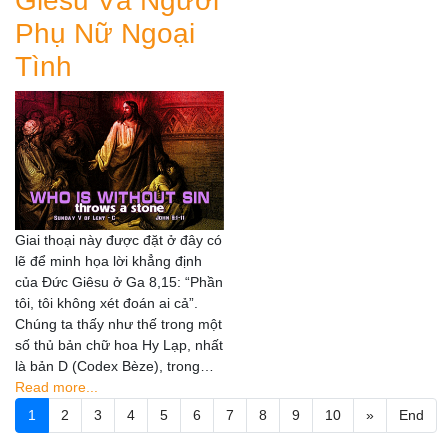
Giêsu Và Người
Phụ Nữ Ngoại
Tình
Giai thoại này được đặt ở đây có
lẽ để minh họa lời khẳng định
của Đức Giêsu ở Ga 8,15: “Phần
tôi, tôi không xét đoán ai cả”.
Chúng ta thấy như thế trong một
số thủ bản chữ hoa Hy Lạp, nhất
là bản D (Codex Bèze), trong…
Read more...
1
2
3
4
5
6
7
8
9
10
»
End