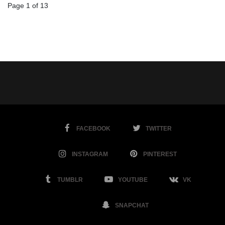
Page 1 of 13
FACEBOOK
TWITTER
INSTAGRAM
PINTEREST
TUMBLR
YOUTUBE
VK
SNAPCHAT