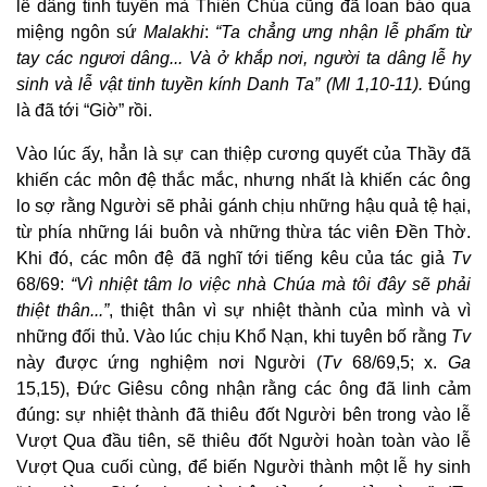
lễ dâng tinh tuyền mà Thiên Chúa cũng đã loan báo qua
miệng ngôn sứ
Malakhi
:
“Ta chẳng ưng nhận lễ phẩm từ
tay các ngươi dâng... Và ở khắp nơi, người ta dâng lễ hy
sinh và lễ vật tinh tuyền kính Danh Ta” (Ml 1,10-11).
Đúng
là đã tới “Giờ” rồi.
Vào lúc ấy, hẳn là sự can thiệp cương quyết của Thầy đã
khiến các môn đệ thắc mắc, nhưng nhất là khiến các ông
lo sợ rằng Người sẽ phải gánh chịu những hậu quả tệ hại,
từ phía những lái buôn và những thừa tác viên Đền Thờ.
Khi đó, các môn đệ đã nghĩ tới tiếng kêu của tác giả
Tv
68/69:
“Vì nhiệt tâm lo việc nhà Chúa mà tôi đây sẽ phải
thiệt thân...”
, thiệt thân vì sự nhiệt thành của mình và vì
những đối thủ. Vào lúc chịu Khổ Nạn, khi tuyên bố rằng
Tv
này được ứng nghiệm nơi Người (
Tv
68/69,5; x.
Ga
15,15), Đức Giêsu công nhận rằng các ông đã linh cảm
đúng: sự nhiệt thành đã thiêu đốt Người bên trong vào lễ
Vượt Qua đầu tiên, sẽ thiêu đốt Người hoàn toàn vào lễ
Vượt Qua cuối cùng, để biến Người thành một lễ hy sinh