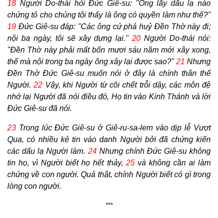
18
Người Do-thái hỏi Đức Giê-su: "Ông lấy dấu lạ nào
chứng tỏ cho chúng tôi thấy là ông có quyền làm như thế?"
19
Đức Giê-su đáp: "Các ông cứ phá huỷ Đền Thờ này đi;
nội ba ngày, tôi sẽ xây dựng lại."
20
Người Do-thái nói:
"Đền Thờ này phải mất bốn mươi sáu năm mới xây xong,
thế mà nội trong ba ngày ông xây lại được sao?"
21
Nhưng
Đền Thờ Đức Giê-su muốn nói ở đây là chính thân thể
Người.
22
Vậy, khi Người từ cõi chết trỗi dậy, các môn đệ
nhớ lại Người đã nói điều đó, Họ tin vào Kinh Thánh và lời
Đức Giê-su đã nói.
23
Trong lúc Đức Giê-su ở Giê-ru-sa-lem vào dịp lễ Vượt
Qua, có nhiều kẻ tin vào danh Người bởi đã chứng kiến
các dấu lạ Người làm.
24
Nhưng chính Đức Giê-su không
tin họ, vì Người biết họ hết thảy,
25
và không cần ai làm
chứng về con người. Quả thật, chính Người biết có gì trong
lòng con người.
***