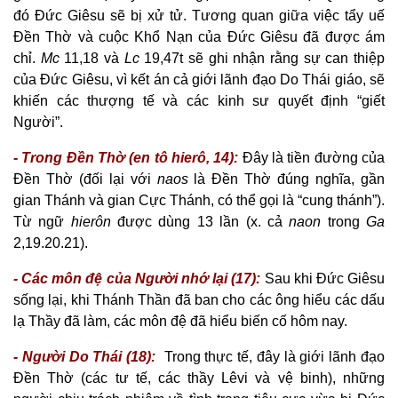
đó Đức Giêsu sẽ bị xử tử. Tương quan giữa việc tẩy uế
Đền Thờ và cuộc Khổ Nạn của Đức Giêsu đã được ám
chỉ.
Mc
11,18 và
Lc
19,47t sẽ ghi nhận rằng sự can thiệp
của Đức Giêsu, vì kết án cả giới lãnh đạo Do Thái giáo, sẽ
khiến các thượng tế và các kinh sư quyết định “giết
Người”.
- Trong Đền Thờ (en tô hierô, 14):
Đây là tiền đường của
Đền Thờ (đối lại với
naos
là Đền Thờ đúng nghĩa, gần
gian Thánh và gian Cực Thánh, có thể gọi là “cung thánh”).
Từ ngữ
hierôn
được dùng 13 lần (x. cả
naon
trong
Ga
2,19.20.21).
- Các môn đệ của Người nhớ lại (17):
Sau khi Đức Giêsu
sống lại, khi Thánh Thần đã ban cho các ông hiểu các dấu
lạ Thầy đã làm, các môn đệ đã hiểu biến cố hôm nay.
- Người Do Thái (18):
Trong thực tế, đây là giới lãnh đạo
Đền Thờ (các tư tế, các thầy Lêvi và vệ binh), những