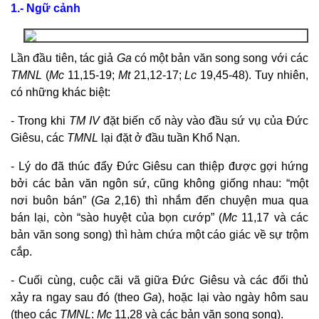
1.- Ngữ cảnh
Lần đầu tiên, tác giả
Ga
có một bản văn song song với các
TMNL
(
Mc
11,15-19;
Mt
21,12-17;
Lc
19,45-48). Tuy nhiên,
có những khác biệt:
- Trong khi
TM IV
đặt biến cố này vào đầu sứ vụ của Đức
Giêsu, các
TMNL
lại đặt ở đầu tuần Khổ Nạn.
- Lý do đã thúc đẩy Đức Giêsu can thiệp được gợi hứng
bởi các bản văn ngôn sứ, cũng không giống nhau: “một
nơi buôn bán” (
Ga
2,16) thì nhắm đến chuyện mua qua
bán lại, còn “sào huyệt của bọn cướp” (
Mc
11,17 và các
bản văn song song) thì hàm chứa một cáo giác về sự trộm
cắp.
- Cuối cùng, cuộc cãi vã giữa Đức Giêsu và các đối thủ
xảy ra ngay sau đó (theo
Ga
), hoặc lại vào ngày hôm sau
(theo các
TMNL
:
Mc
11,28 và các bản văn song song).