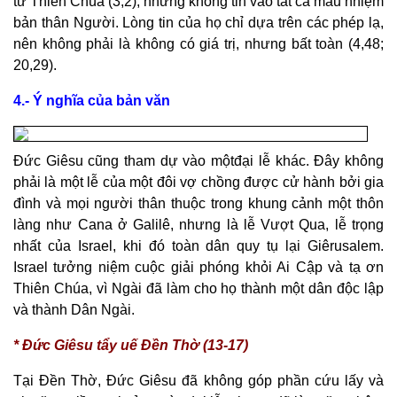
từ Thiên Chúa (3,2), nhưng không tin vào tất cả mầu nhiệm
bản thân Người. Lòng tin của họ chỉ dựa trên các phép lạ,
nên không phải là không có giá trị, nhưng bất toàn (4,48;
20,29).
4.- Ý nghĩa của bản văn
Đức Giêsu cũng tham dự vào mộtđại lễ khác. Đây không
phải là một lễ của một đôi vợ chồng được cử hành bởi gia
đình và mọi người thân thuộc trong khung cảnh một thôn
làng như Cana ở Galilê, nhưng là lễ Vượt Qua, lễ trọng
nhất của Israel, khi đó toàn dân quy tụ lại Giêrusalem.
Israel tưởng niệm cuộc giải phóng khỏi Ai Cập và tạ ơn
Thiên Chúa, vì Ngài đã làm cho họ thành một dân độc lập
và thành Dân Ngài.
* Đức Giêsu tẩy uế Đền Thờ (13-17)
Tại Đền Thờ, Đức Giêsu đã không góp phần cứu lấy và