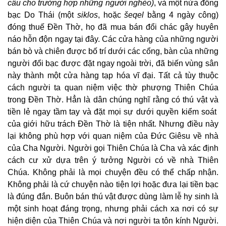
câu cho trường hợp những người nghèo)
, và một nửa đồng
bạc Do Thái (một
siklos
, hoặc
šeqel
bằng 4 ngày công)
đóng thuế Đền Thờ, họ đã mua bán đổi chác gây huyên
náo hỗn độn ngay tại đây. Các cửa hàng của những người
bán bò và chiên được bố trí dưới các cổng, bàn của những
người đổi bạc được đặt ngay ngoài trời, đã biến vùng sân
này thành một cửa hàng tạp hóa vĩ đại. Tất cả tùy thuộc
cách người ta quan niệm việc thờ phượng Thiên Chúa
trong Đền Thờ. Hẳn là dân chúng nghĩ rằng có thú vật và
tiền lẻ ngay tầm tay và đặt mọi sự dưới quyền kiểm soát
của giới hữu trách Đền Thờ là tiện nhất. Nhưng điều này
lại không phù hợp với quan niệm của Đức Giêsu về nhà
của Cha Người. Người gọi Thiên Chúa là Cha và xác định
cách cư xử dựa trên ý tưởng Người có về nhà Thiên
Chúa. Không phải là mọi chuyện đều có thể chấp nhận.
Không phải là cứ chuyện nào tiện lợi hoặc đưa lại tiền bạc
là đúng đắn. Buôn bán thú vật được dùng làm lễ hy sinh là
một sinh hoạt đáng trọng, nhưng phải cách xa nơi có sự
hiện diện của Thiên Chúa và nơi người ta tôn kính Người.