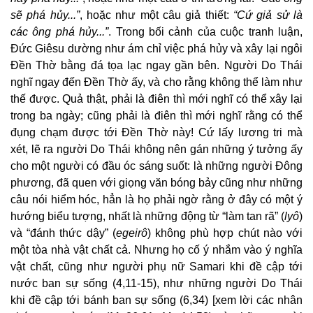
sẽ phá hủy...”
, hoặc như một câu giả thiết:
“Cứ giả sử là
các ông phá hủy...”
. Trong bối cảnh của cuộc tranh luận,
Đức Giêsu dường như ám chỉ việc phá hủy và xây lại ngôi
Đền Thờ bằng đá tọa lạc ngay gần bên. Người Do Thái
nghĩ ngay đến Đền Thờ ấy, và cho rằng không thể làm như
thế được. Quả thật, phải là điên thì mới nghĩ có thể xây lại
trong ba ngày; cũng phải là điên thì mới nghĩ rằng có thể
đụng chạm được tới Đền Thờ này! Cứ lấy lương tri mà
xét, lẽ ra người Do Thái không nên gán những ý tưởng ấy
cho một người có đầu óc sáng suốt: là những người Đông
phương, đã quen với giọng văn bóng bảy cũng như những
câu nói hiểm hóc, hẳn là họ phải ngờ rằng ở đây có một ý
hướng biểu tượng, nhất là những động từ “làm tan rã” (
lyô
)
và “đánh thức dậy” (
egeirô
) không phù hợp chút nào với
một tòa nhà vật chất cả. Nhưng họ cố ý nhắm vào ý nghĩa
vật chất, cũng như người phụ nữ Samari khi đề cập tới
nước ban sự sống (4,11-15), như những người Do Thái
khi đề cập tới bánh ban sự sống (6,34) [xem lời các nhân