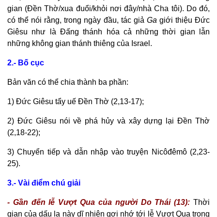
gian (Đền Thờ/xua đuổi/khỏi nơi đây/nhà Cha tôi). Do đó,
có thể nói rằng, trong ngày đầu, tác giả
Ga
giới thiệu Đức
Giêsu như là Đấng thánh hóa cả những thời gian lẫn
những không gian thánh thiêng của Israel.
2.- Bố cục
Bản văn có thể chia thành ba phần:
1) Đức Giêsu tẩy uế Đền Thờ (2,13-17);
2) Đức Giêsu nói về phá hủy và xây dựng lại Đền Thờ
(2,18-22);
3) Chuyển tiếp và dẫn nhập vào truyện Nicôđêmô (2,23-
25).
3.- Vài điểm chú giải
- Gần đến lễ Vượt Qua của người Do Thái (13):
Thời
gian của dấu lạ này dĩ nhiên gợi nhớ tới lễ Vượt Qua trong