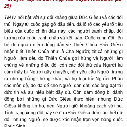
25)
TM IV
nổi bật với sự đối kháng giữa Đức Giêsu và các đối
thủ. Ngay từ cuộc gặp gỡ đầu tiên, đã lộ rõ các yếu tố tiêu
biểu của cuộc chiến đấu này: các người tranh chấp, đối
tượng của cuộc tranh chấp và kết luận. Cuộc xung đột liên
hệ đến quan niệm đúng đắn về Thiên Chúa: Đức Giêsu
nhận biết Thiên Chúa như là Cha Người; tất cả những gì
Người làm đều do Thiên Chúa gợi hứng và Người làm
chứng về những điều đó; còn các đối thủ của Người lại
cảm thấy bị Người gây chuyện, nên yêu cầu Người trưng
ra những bằng chứng khác, và họ loại trừ Người. Phần
các môn đệ, do đã để cho Người dẫn dắt, các ông đạt tới
đức tin và sự hiểu biết đầy đủ. Còn đám đông bị đánh
động bởi những gì Đức Giêsu thực hiện; nhưng Đức
Giêsu không tin họ, nên Người giữ khoảng cách với họ.
Tình trạng xung đột này sẽ đưa Đức Giêsu đến cái chết dữ
dội, nhưng Người sẽ được xác nhận trọn vẹn bằng cuộc
Phục Sinh.