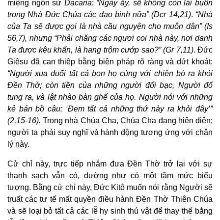
miệng ngôn sứ
Dacaria
:
“Ngày ấy, sẽ không còn lái buôn
trong Nhà Đức Chúa các đạo binh nữa” (Dcr 14,21)
.
“Nhà
của Ta sẽ được gọi là nhà cầu nguyện cho muôn dân” (Is
56,7), nhưng “Phải chăng các ngươi coi nhà này, nơi danh
Ta được kêu khấn, là hang trộm cướp sao?” (Gr 7,11)
. Đức
Giêsu đã can thiệp bằng biện pháp rõ ràng và dứt khoát:
“Người xua đuổi tất cả bọn họ cùng với chiên bò ra khỏi
Đền Thờ; còn tiền của những người đổi bạc, Người đổ
tung ra, và lật nhào bàn ghế của họ. Người nói với những
kẻ bán bồ câu: ‘Đem tất cả những thứ này ra khỏi đây’”
(2,15-16).
Trong nhà Chúa Cha, Chúa Cha đang hiện diện;
người ta phải suy nghĩ và hành động tương ứng với chân
lý này.
Cử chỉ này, trực tiếp nhắm đưa Đền Thờ trở lại với sự
thanh sạch vẫn có, dường như có một tầm mức biểu
tượng. Bằng cử chỉ này, Đức Kitô muốn nói rằng Người sẽ
truất các tư tế mất quyền điều hành Đền Thờ Thiên Chúa
và sẽ loại bỏ tất cả các lễ hy sinh thú vật để thay thế bằng