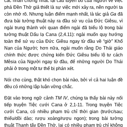
các nhân chứng nhắc lại câu tuyên bố của Người về việc
phá Đền Thờ giả thiết là sự việc mới xảy ra, nên người ta
còn nhớ rõ. Nhưng luận điểm mạnh nhất, là tác giả
Ga
đã
đưa bài tường thuật này ra đầu sứ vụ của Đức Giêsu, vì
ngài trung thành với quan điểm ngài đã biểu lộ trong bài
tường thuật Dấu lạ Cana (2,4.11): ngài muốn quy hướng
toàn thể sứ vụ của Đức Giêsu ngay từ đầu về “giờ” Khổ
Nạn của Người; hơn nữa, ngài muốn rằng Do Thái giáo
chính thức được chứng kiến Đức Giêsu biểu lộ tư cách
Mêsia của Người ngay từ đầu, để những người Do Thái
phải ở trong một tư thế bị phán xét.
Nói cho cùng, thật khó chọn bài nào, bởi vì cả hai luận đề
đều có những lập luận vững chắc.
Đặt vào trong ngữ cảnh
TM IV
, chúng ta thấy bài này nối
tiếp truyện Tiệc cưới Cana ở 2,1-11. Trong truyện Tiệc
cưới Cana, có nhiều phạm trù chỉ thời gian (trước/sau;
thiếu/dồi dào; rượu xoàng/rượu ngon); trong bài tường
thuật Thanh tẩy Đền Thờ, lại có nhiều phạm trù chỉ không