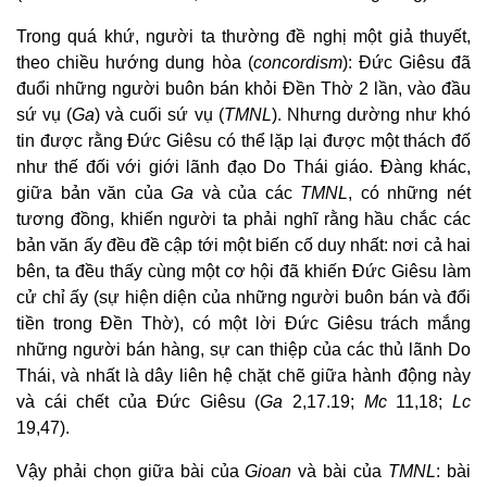
Trong quá khứ, người ta thường đề nghị một giả thuyết,
theo chiều hướng dung hòa (
concordism
): Đức Giêsu đã
đuổi những người buôn bán khỏi Đền Thờ 2 lần, vào đầu
sứ vụ (
Ga
) và cuối sứ vụ (
TMNL
). Nhưng dường như khó
tin được rằng Đức Giêsu có thể lặp lại được một thách đố
như thế đối với giới lãnh đạo Do Thái giáo. Đàng khác,
giữa bản văn của
Ga
và của các
TMNL
, có những nét
tương đồng, khiến người ta phải nghĩ rằng hầu chắc các
bản văn ấy đều đề cập tới một biến cố duy nhất: nơi cả hai
bên, ta đều thấy cùng một cơ hội đã khiến Đức Giêsu làm
cử chỉ ấy (sự hiện diện của những người buôn bán và đổi
tiền trong Đền Thờ), có một lời Đức Giêsu trách mắng
những người bán hàng, sự can thiệp của các thủ lãnh Do
Thái, và nhất là dây liên hệ chặt chẽ giữa hành động này
và cái chết của Đức Giêsu (
Ga
2,17.19;
Mc
11,18;
Lc
19,47).
Vậy phải chọn giữa bài của
Gioan
và bài của
TMNL
: bài