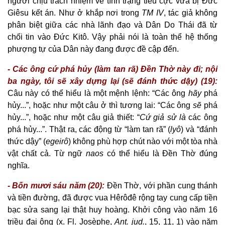
người chịu trách nhiệm về tình trạng tiêu cực vừa bị Đức
Giêsu kết án. Như ở khắp nơi trong
TM IV
, tác giả không
phân biệt giữa các nhà lãnh đạo và Dân Do Thái đã từ
chối tin vào Đức Kitô. Vậy phải nói là toàn thể hệ thống
phượng tự của Dân này đang được đề cập đến.
- Các ông cứ phá hủy (làm tan rã) Đền Thờ này đi; nội
ba ngày, tôi sẽ xây dựng lại (sẽ đánh thức dậy) (19):
Câu này có thể hiểu là một mệnh lệnh: “Các ông
hãy
phá
hủy...”, hoặc như một câu ở thì tương lai: “Các ông
sẽ
phá
hủy...”, hoặc như một câu giả thiết: “
Cứ giả sử là
các ông
phá hủy...”. Thật ra, các động từ “làm tan rã” (
lyô
) và “đánh
thức dậy” (
egeirô
) không phù hợp chút nào với một tòa nhà
vật chất cả. Từ ngữ
naos
có thể hiểu là Đền Thờ đúng
nghĩa.
- Bốn mươi sáu năm (20):
Đền Thờ, với phần cung thánh
và tiền đường, đã được vua Hêrôđê rộng tay cung cấp tiền
bạc sửa sang lại thật huy hoàng. Khởi công vào năm 16
triều đại ông (x. Fl. Josèphe,
Ant.
jud.
, 15, 11, 1) vào năm