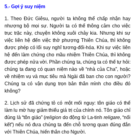
5.- Gợi ý suy niệm
1. Theo Đức Giêsu, người ta không thể chấp nhận hay
nhượng bộ mọi sự. Người ta có thể thông cảm cho việc
trục trặc này, chuyện không xuôi chảy kia. Nhưng khi sự
việc liên hệ đến việc thờ phượng Thiên Chúa, thì không
được phép có lối suy nghĩ tương-đối-hóa. Khi sự việc liên
hệ đến làm chứng cho mầu nhiệm Thiên Chúa, thì không
được phép nửa vời. Phần chúng ta, chúng ta có thể tự hỏi:
chúng ta đang có quan niệm nào về “nhà của Cha”, hoặc
về nhiệm vụ và mục tiêu mà Ngài đã ban cho con người?
Chúng ta có vận dụng trọn bản thân mình cho điều đó
không?
2. Lịch sử đã chứng tỏ có một mối nguy: tôn giáo có thể
làm lu mờ hay giảm thiểu giá trị của chính nó. Tôn giáo chỉ
đúng là “tôn giáo” (
religion
do động từ La-tinh
religare
, “nối
kết”) nếu nó đưa chúng ta đến chỗ tương quan đúng đắn
với Thiên Chúa, hiến thân cho Người.