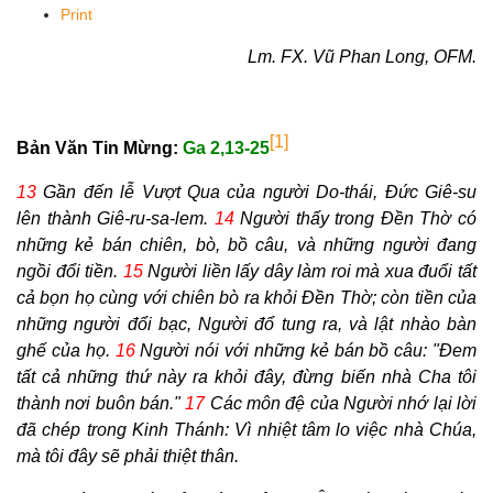
Print
Lm. FX. Vũ Phan Long, OFM.
[1]
Bản Văn Tin Mừng:
Ga 2,13-25
13
Gần đến lễ Vượt Qua của người Do-thái, Đức Giê-su
lên thành Giê-ru-sa-lem.
14
Người thấy trong Đền Thờ có
những kẻ bán chiên, bò, bồ câu, và những người đang
ngồi đổi tiền.
15
Người liền lấy dây làm roi mà xua đuổi tất
cả bọn họ cùng với chiên bò ra khỏi Đền Thờ; còn tiền của
những người đổi bạc, Người đổ tung ra, và lật nhào bàn
ghế của họ.
16
Người nói với những kẻ bán bồ câu: "Đem
tất cả những thứ này ra khỏi đây, đừng biến nhà Cha tôi
thành nơi buôn bán."
17
Các môn đệ của Người nhớ lại lời
đã chép trong Kinh Thánh: Vì nhiệt tâm lo việc nhà Chúa,
mà tôi đây sẽ phải thiệt thân.