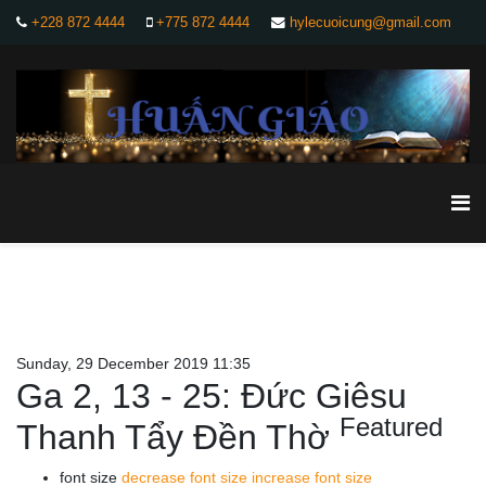
+228 872 4444
+775 872 4444
hylecuoicung@gmail.com
Sunday, 29 December 2019 11:35
Ga 2, 13 - 25: Đức Giêsu
Featured
Thanh Tẩy Đền Thờ
font size
decrease font size
increase font size