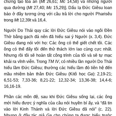
chứng tạo tòa án (
Mt
26,61;
Mc
14,58) và những người
qua đường (
Mt
27,40;
Mc
15,29)]. Dấu lạ Đức Giêsu loan
báo ở đây tương ứng với câu trả lời cho người Pharisêu
trong
Mt
12,39t và 16,4.
Người Do Thái quy các lời Đức Giêsu nói vào ngôi Đền
Thờ bằng gạch đá nên đã hiểu sai ý Người (x. 3,4). Đức
Giêsu đang nói với họ: Các ông có thể giết chết tôi. Các
ông có thể đẩy tôi đến thử thách lớn lao cùng cực nhất.
Nhưng rồi tôi sẽ hoàn tất công trình của tôi và sẽ tự mạc
khải ra vĩnh viễn. Trong
TM IV
, có nhiều lần người Do Thái
hiểu lầm Đức Giêsu; thường các hiểu lầm đó liên hệ đến
mầu nhiệm bản thân Đức Giêsu (Kitô học
Ga
): 2,19-21;
6,51-53; 7,33-36; 8,21-22; 12,32-34; 13,36-38; 14,4-6;
16,16-19.
Phần các môn đệ, sau khi Đức Giêsu sống lại, các ông
mới hiểu được ý nghĩa của câu nói huyền bí ấy, và “đã tin
vào lời Kinh Thánh và lời Đức Giêsu đã nói” (c. 22).
Nhưng ở đây tác giả
Ga
cho chúng ta được hiểu trước