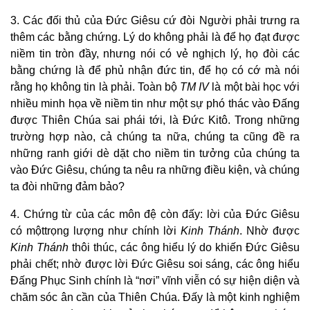
3. Các đối thủ của Đức Giêsu cứ đòi Người phải trưng ra
thêm các bằng chứng. Lý do không phải là để họ đạt được
niềm tin tròn đầy, nhưng nói có vẻ nghịch lý, họ đòi các
bằng chứng là để phủ nhận đức tin, để họ có cớ mà nói
rằng họ không tin là phải. Toàn bộ
TM IV
là một bài học với
nhiều minh họa về niềm tin như một sự phó thác vào Đấng
được Thiên Chúa sai phái tới, là Đức Kitô. Trong những
trường hợp nào, cả chúng ta nữa, chúng ta cũng đề ra
những ranh giới dè dặt cho niềm tin tưởng của chúng ta
vào Đức Giêsu, chúng ta nêu ra những điều kiện, và chúng
ta đòi những đảm bảo?
4. Chứng từ của các môn đệ còn đấy: lời của Đức Giêsu
có mộttrọng lượng như chính lời
Kinh Thánh
. Nhờ được
Kinh Thánh
thôi thúc, các ông hiểu lý do khiến Đức Giêsu
phải chết; nhờ được lời Đức Giêsu soi sáng, các ông hiểu
Đấng Phục Sinh chính là “nơi” vĩnh viễn có sự hiện diện và
chăm sóc ân cần của Thiên Chúa. Đấy là một kinh nghiệm