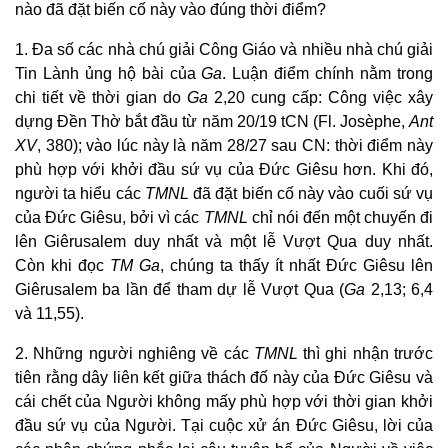
nào đã đặt biến cố này vào đúng thời điểm?
1. Đa số các nhà chú giải Công Giáo và nhiều nhà chú giải
Tin Lành ủng hộ bài của
Ga
. Luận điểm chính nằm trong
chi tiết về thời gian do
Ga
2,20 cung cấp: Công việc xây
dựng Đền Thờ bắt đầu từ năm 20/19 tCN (Fl. Josèphe,
Ant
XV
, 380); vào lúc này là năm 28/27 sau CN: thời điểm này
phù hợp với khởi đầu sứ vụ của Đức Giêsu hơn. Khi đó,
người ta hiểu các
TMNL
đã đặt biến cố này vào cuối sứ vụ
của Đức Giêsu, bởi vì các
TMNL
chỉ nói đến một chuyến đi
lên Giêrusalem duy nhất và một lễ Vượt Qua duy nhất.
Còn khi đọc
TM Ga
, chúng ta thấy ít nhất Đức Giêsu lên
Giêrusalem ba lần để tham dự lễ Vượt Qua (
Ga
2,13; 6,4
và 11,55).
2. Những người nghiêng về các
TMNL
thì ghi nhận trước
tiên rằng dây liên kết giữa thách đố này của Đức Giêsu và
cái chết của Người không mấy phù hợp với thời gian khởi
đầu sứ vụ của Người. Tại cuộc xử án Đức Giêsu, lời của