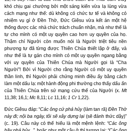
khó chịu gai chướng bởi một sáng kiến vừa lạ lùng vừa
cách mạng như thế: dù không có chức tư tế và không có
nhiệm vụ gì ở Đền Thờ, Đức Giêsu vừa kết án một hệ
thống được các nhà chức trách chuẩn nhận, mà như thế là
tự cho mình có một uy quyền cao hơn uy quyền của họ.
Thậm chí Người còn muốn nói là Người triệt tiêu nền
phượng tự đã từng được Thiên Chúa thiết lập ở đấy, và
như thế là tự gán cho mình có một uy quyền ngang bằng
với uy quyền của Thiên Chúa mà Người gọi là “Cha
Người”! Bởi vì Người cho rằng Người có một uy quyền
thần linh, thì Người phải chứng minh điều ấy bằng cách
làm một dấu lạ: một hành động phi thường cho thấy dấu ấn
của Thiên Chúa trên sứ mạng cứu thế của Người (x.
Mt
11,38; 16,1;
Mc
8,11;
Lc
11,16;
1 Cr
1,22).
Đức Giêsu đáp: “
Các ông cứ phá hủy
(làm tan rã)
Đền Thờ
này đi; nội ba ngày, tôi sẽ xây dựng lại
(sẽ đánh thức dậy)”
(c. 19). Câu này có thể hiểu là một mệnh lệnh:
“Các ông
hãy phá hủy...”
, hoặc như một câu ở thì tương lai:
“Các ông