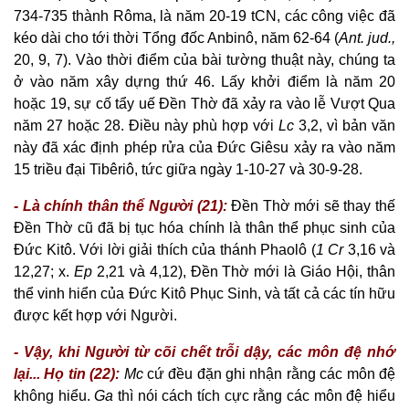
734-735 thành Rôma, là năm 20-19 tCN, các công việc đã
kéo dài cho tới thời Tổng đốc Anbinô, năm 62-64 (
Ant. jud.,
20, 9, 7). Vào thời điểm của bài tường thuật này, chúng ta
ở vào năm xây dựng thứ 46. Lấy khởi điểm là năm 20
hoặc 19, sự cố tẩy uế Đền Thờ đã xảy ra vào lễ Vượt Qua
năm 27 hoặc 28. Điều này phù hợp với
Lc
3,2, vì bản văn
này đã xác định phép rửa của Đức Giêsu xảy ra vào năm
15 triều đại Tibêriô, tức giữa ngày 1-10-27 và 30-9-28.
- Là chính thân thể Người (21):
Đền Thờ mới sẽ thay thế
Đền Thờ cũ đã bị tục hóa chính là thân thể phục sinh của
Đức Kitô. Với lời giải thích của thánh Phaolô (
1 Cr
3,16 và
12,27; x.
Ep
2,21 và 4,12), Đền Thờ mới là Giáo Hội, thân
thể vinh hiển của Đức Kitô Phục Sinh, và tất cả các tín hữu
được kết hợp với Người.
- Vậy, khi Người từ cõi chết trỗi dậy, các môn đệ nhớ
lại... Họ tin (22):
Mc
cứ đều đặn ghi nhận rằng các môn đệ
không hiểu.
Ga
thì nói cách tích cực rằng các môn đệ hiểu