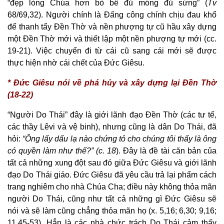
“đẹp lòng Chúa hơn bò bê đủ móng đủ sừng” (
Tv
68/69,32). Người chính là Đấng công chính chịu đau khổ
để thanh tẩy Đền Thờ và nền phượng tự cũ hầu xây dựng
một Đền Thờ mới và thiết lập một nền phượng tự mới (cc.
19-21). Việc chuyển đi từ cái cũ sang cái mới sẽ được
thực hiện nhờ cái chết của Đức Giêsu.
* Đức Giêsu nói về phá hủy và xây dựng lại Đền Thờ
(18-22)
“Người Do Thái” đây là giới lãnh đạo Đền Thờ (các tư tế,
các thầy Lêvi và vệ binh), nhưng cũng là dân Do Thái, đã
hỏi:
“Ông lấy dấu lạ nào chứng tỏ cho chúng tôi thấy là ông
có quyền làm như thế?” (c. 18
). Đây là đề tài căn bản của
tất cả những xung đột sau đó giữa Đức Giêsu và giới lãnh
đạo Do Thái giáo. Đức Giêsu đã yêu cầu trả lại phẩm cách
trang nghiêm cho nhà Chúa Cha; điều này không thỏa mãn
người Do Thái, cũng như tất cả những gì Đức Giêsu sẽ
nói và sẽ làm cũng chẳng thỏa mãn họ (x. 5,16; 6,30; 9,16;
11,45-53). Hẳn là các nhà chức trách Do Thái cảm thấy