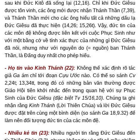
sau khi Đức Kitô đã sống lại (12,16). Chỉ khi Đức Giêsu
được tôn vinh, các ông mới được nhận Thánh Thần (7,39),
và Thánh Thần mới cho các ông hiểu tất cả những dấu lạ
Đức Giêsu đã thực hiện (14,26; 15,26t). Vậy, đức tin của
các môn đệ không được liên kết với cuộc Phục Sinh như
với một bằng cớ về tính xác thực của những gì Đức Giêsu
đã nói, nhưng như với nguyên do (= nguồn) ban Thánh
Thần, là Đấng duy nhất cho phép hiểu.
- Họ tin vào Kinh Thánh (22):
Không thể xác định rõ tác
giả
Ga
ám chỉ tới đoạn
Cựu Ước
nào. Có thể so sánh
Cv
2,24t; 13,34tt, trong đó có những bản văn thường được
Giáo Hội tiên khởi nhắc đến trong quan hệ với sự Phục
Sinh của Đức Giêsu
(đặc biệt Tv 15/16,10)
. Chúng ta ghi
nhận rằng
Kinh Thánh
(Lời Thiên Chúa) và lời Đức Giêsu
được đặt trên cùng một bình diện (so sánh
Ga
18,9.32) để
làm nên đối tượng đức tin của các môn đệ.
- Nhiều kẻ tin (23):
Nhiều người tin rằng Đức Giêsu đến