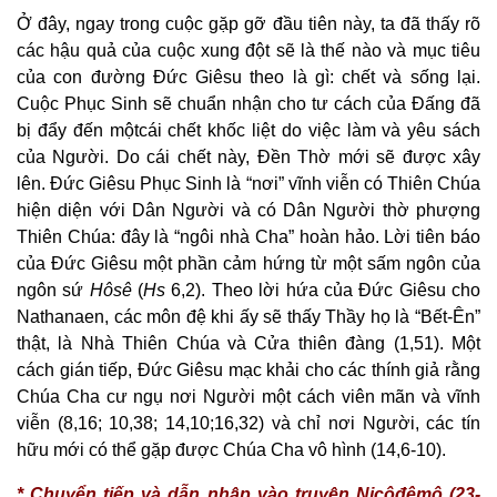
Ở đây, ngay trong cuộc gặp gỡ đầu tiên này, ta đã thấy rõ
các hậu quả của cuộc xung đột sẽ là thế nào và mục tiêu
của con đường Đức Giêsu theo là gì: chết và sống lại.
Cuộc Phục Sinh sẽ chuẩn nhận cho tư cách của Đấng đã
bị đẩy đến mộtcái chết khốc liệt do việc làm và yêu sách
của Người. Do cái chết này, Đền Thờ mới sẽ được xây
lên. Đức Giêsu Phục Sinh là “nơi” vĩnh viễn có Thiên Chúa
hiện diện với Dân Người và có Dân Người thờ phượng
Thiên Chúa: đây là “ngôi nhà Cha” hoàn hảo. Lời tiên báo
của Đức Giêsu một phần cảm hứng từ một sấm ngôn của
ngôn sứ
Hôsê
(
Hs
6,2). Theo lời hứa của Đức Giêsu cho
Nathanaen, các môn đệ khi ấy sẽ thấy Thầy họ là “Bết-Ên”
thật, là Nhà Thiên Chúa và Cửa thiên đàng (1,51). Một
cách gián tiếp, Đức Giêsu mạc khải cho các thính giả rằng
Chúa Cha cư ngụ nơi Người một cách viên mãn và vĩnh
viễn (8,16; 10,38; 14,10;16,32) và chỉ nơi Người, các tín
hữu mới có thể gặp được Chúa Cha vô hình (14,6-10).
* Chuyển tiếp và dẫn nhập vào truyện Nicôđêmô (23-