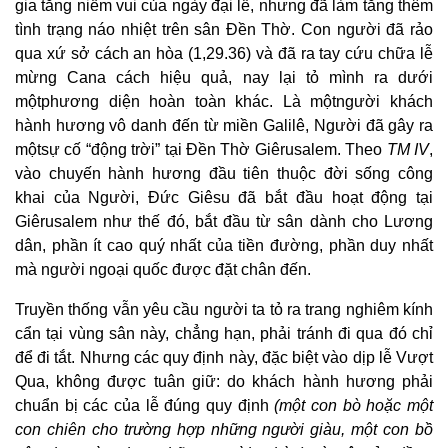
gia tăng niềm vui của ngày đại lễ, nhưng đã làm tăng thêm
tình trạng náo nhiệt trên sân Đền Thờ. Con người đã rảo
qua xứ sở cách an hòa (1,29.36) và đã ra tay cứu chữa lễ
mừng Cana cách hiệu quả, nay lại tỏ mình ra dưới
mộtphương diện hoàn toàn khác. Là mộtngười khách
hành hương vô danh đến từ miền Galilê, Người đã gây ra
mộtsự cố “động trời” tại Đền Thờ Giêrusalem. Theo
TM IV
,
vào chuyến hành hương đầu tiên thuộc đời sống công
khai của Người, Đức Giêsu đã bắt đầu hoạt động tại
Giêrusalem như thế đó, bắt đầu từ sân dành cho Lương
dân, phần ít cao quý nhất của tiền đường, phần duy nhất
mà người ngoại quốc được đặt chân đến.
Truyền thống vẫn yêu cầu người ta tỏ ra trang nghiêm kính
cẩn tại vùng sân này, chẳng hạn, phải tránh đi qua đó chỉ
để đi tắt. Nhưng các quy định này, đặc biệt vào dịp lễ Vượt
Qua, không được tuân giữ: do khách hành hương phải
chuẩn bị các của lễ đúng quy định
(một con bò hoặc một
con chiên cho trường hợp những người giàu, một con bồ