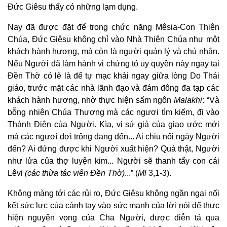
Đức Giêsu thấy có những lạm dụng.
Nay đã được đặt để trong chức năng Mêsia-Con Thiên
Chúa, Đức Giêsu không chỉ vào Nhà Thiên Chúa như một
khách hành hương, mà còn là người quản lý và chủ nhân.
Nếu Người đã làm hành vi chứng tỏ uy quyền này ngay tại
Đền Thờ có lẽ là để tự mạc khải ngay giữa lòng Do Thái
giáo, trước mặt các nhà lãnh đạo và đám đông đa tạp các
khách hành hương, nhờ thực hiện sấm ngôn
Malakhi
: “Và
bỗng nhiên Chúa Thượng mà các ngươi tìm kiếm, đi vào
Thánh Điện của Người. Kìa, vị sứ giả của giao ước mới
mà các ngươi đợi trông đang đến... Ai chịu nổi ngày Người
đến? Ai đứng được khi Người xuất hiện? Quả thật, Người
như lửa của thợ luyện kim... Người sẽ thanh tẩy con cái
Lêvi
(các thừa tác viên Đền Thờ)
...” (
Ml
3,1-3).
Không màng tới các rủi ro, Đức Giêsu không ngần ngại nối
kết sức lực của cánh tay vào sức mạnh của lời nói để thực
hiện nguyện vọng của Cha Người, được diễn tả qua