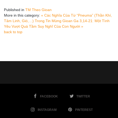
Published in
TM Theo Gioan
More in this category:
« Các Nghĩa Của Từ “Pneuma” (Thần Khí,
Tâm Linh, Gió,…) Trong Tin Mừng Gioan
Ga 3,14-21: Một Tình
Yêu Vượt Quá Tầm Suy Nghĩ Của Con Người »
back to top
FACEBOOK
TWITTER
INSTAGRAM
PINTEREST