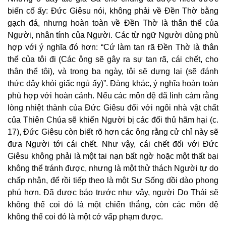
biến cố ấy: Đức Giêsu nói, không phải về Đền Thờ bằng
gạch đá, nhưng hoàn toàn về Đền Thờ là thân thể của
Người, nhân tính của Người. Các từ ngữ Người dùng phù
hợp với ý nghĩa đó hơn: “Cứ làm tan rã Đền Thờ là thân
thể của tôi đi (Các ông sẽ gây ra sự tan rã, cái chết, cho
thân thể tôi), và trong ba ngày, tôi sẽ dựng lại (sẽ đánh
thức dậy khỏi giấc ngủ ấy)”. Đàng khác, ý nghĩa hoàn toàn
phù hợp với hoàn cảnh. Nếu các môn đệ đã linh cảm rằng
lòng nhiệt thành của Đức Giêsu đối với ngôi nhà vật chất
của Thiên Chúa sẽ khiến Người bị các đối thủ hãm hại (c.
17), Đức Giêsu còn biết rõ hơn các ông rằng cử chỉ này sẽ
đưa Người tới cái chết. Như vậy, cái chết đối với Đức
Giêsu không phải là một tai nạn bất ngờ hoặc một thất bại
không thể tránh được, nhưng là một thử thách Người tự do
chấp nhận, để rồi tiếp theo là một Sự Sống dồi dào phong
phú hơn. Đã được báo trước như vậy, người Do Thái sẽ
không thể coi đó là một chiến thắng, còn các môn đệ
không thể coi đó là một cớ vấp phạm được.