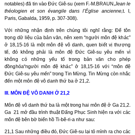
notables) đã tin vào Đức Giê-su (xem F.-M.
BRAUN,
Jean le
théologien et son évangile dans l’Église ancienne,
t. I,
Paris, Gabalda, 1959, p. 307-308).
Với những nhận định trên chúng tôi nghĩ rằng: Để tôn
trọng dữ liệu của bản văn, nên xem “người môn đệ khác”
ở 18,15-16 là một môn đệ vô danh, quen biết vị thượng
tế, đó không phải là môn đệ Đức Giê-su yêu mến vì
không có những yếu tố trong bản văn cho phép
đồng
hóa
“người môn đệ khác” ở 18,15-16 với “môn đệ
Đức Giê-su yêu mến” trong Tin Mừng. Tin Mừng còn nhắc
đến một môn đệ vô danh thứ ba ở 21,2.
III. MÔN ĐỆ VÔ DANH Ở 21,2
Môn đệ vô danh thứ ba là một trong hai môn đệ ở Ga 21,2.
Ga 21 mở đầu trình thuật Đấng Phục Sinh hiện ra với các
môn đệ bên bờ biển hồ Ti-bê-ri-a như sau:
21,1 Sau những điều đó, Đức Giê-su lại tỏ mình ra cho các