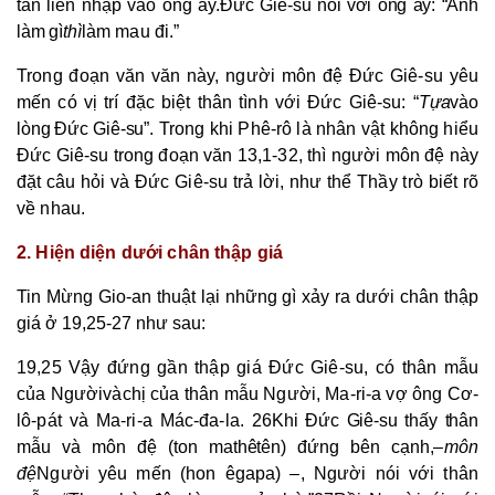
tan liền nhập vào ông ấy.
Đức Giê-su nói với ông ấy: “Anh
làm gì
thì
làm mau đi.”
Trong đoạn văn văn này, người môn đệ Đức Giê-su yêu
mến có vị trí đặc biệt thân tình với Đức Giê-su: “
Tựa
vào
lòng Đức Giê-su
”. Trong khi Phê-rô là nhân vật không hiểu
Đức Giê-su trong đoạn văn 13,1-32, thì người môn đệ này
đặt câu hỏi và Đức Giê-su trả lời, như thể Thầy trò biết rõ
về nhau.
2. Hiện diện dưới chân thập giá
Tin Mừng Gio-an thuật lại những gì xảy ra dưới chân thập
giá ở 19,25-27 như sau:
19,25 Vậy đứng gần thập giá Đức Giê-su, có thân mẫu
của Người
và
chị của thân mẫu Người, Ma-ri-a vợ ông Cơ-
lô-pát và Ma-ri-a Mác-đa-la. 26
Khi Đức Giê-su thấy thân
mẫu và môn đệ (ton mathêtên) đứng bên cạnh,
–
môn
đệ
Người yêu mến (hon êgapa) –, Người nói với thân