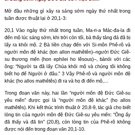
Mở đầu những gì xảy ra sáng sớm ngày thứ nhất trong
tuần được thuật lại ở 20,1-3:
20,1 Vào ngày thứ nhất trong tuần, Ma-ri-a Mác-đa-la đi
đến mộ lúc sáng sớm, khi trời còn tối, bà thấy tảng đá đã bị
lấy ra khỏi mộ. 2 Bà liền chạy đến với Si-môn Phê-rô và
người môn đệ khác (ton allon mathêtên)
–
người Đức Giê-
su thương mến (hon ephilei ho Iêsous)
–, bà
nói với các
ông: “Người ta đã lấy Chúa khỏi mộ và chúng tôi không
biết họ để Người ở đâu.” 3 Vậy Phê-rô và người môn đệ
khác (ho allos mathêtês) đi ra và họ đi đến mộ,…
Trong đoạn văn này, hai lần “người môn đệ Đức Giê-su
yêu mến” được gọi là “người môn đệ khác” (ho allos
mathêtês). Khi kết thúc trình thuật ở 20,8-9, tác giả cho biết
lòng tin của người môn đệ Đức Giê-su yêu mến: “
Ô
ng ấy
đã thấy và đã tin” (20,8), còn lòng tin của Phê-rô không
được nói đến trong đoạn văn 20,1-10.