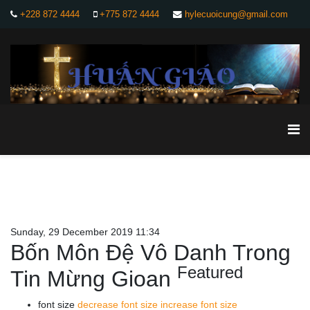
+228 872 4444
+775 872 4444
hylecuoicung@gmail.com
Sunday, 29 December 2019 11:34
Bốn Môn Đệ Vô Danh Trong
Featured
Tin Mừng Gioan
font size
decrease font size
increase font size