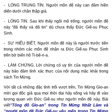
- LÒNG TRUNG TÍN. Người môn đệ này can đảm hiện
diện dưới chân thập giá.
- LÒNG TIN. Sau khi thấy ngôi mộ trống, người môn đệ
này “đã thấy và đã tin” dù chưa thấy Đức Giê-su Phục
Sinh.
- SỰ HIỂU BIẾT. Người môn đệ này là người trước tiên
trong nhóm các môn đệ nhận ra Đức Giê-su Phục Sinh
trên bờ biển hồ Ti-bê-ri-a.
- LÀM CHỨNG. Lời chứng có uy tín của người môn đệ
này bảo đảm tính xác thực của nội dung mặc khải trong
sách Tin Mừng.
Với tất cả những đặc tính trổi vượt trên, Tin Mừng Gio-an
mời gọi độc giả qua mọi thời đại hãy sống và hãy đi vào
tương quan với Đức Giê-su như người môn đệ này.
B
ài
viết
“Tông đồ Gio-an” trong Tin Mừng Nhất Lãm và
“người môn đệ Đức Giê-su yêu mến trong Tin Mừng