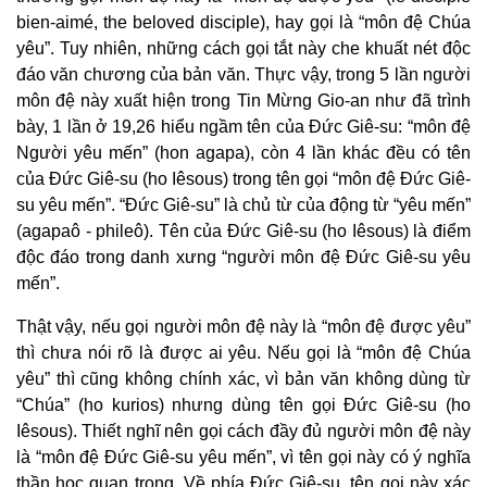
bien-aimé, the beloved disciple), hay gọi là “môn đệ Chúa
yêu”. Tuy nhiên, những cách gọi tắt này che khuất nét độc
đáo văn chương của bản văn. Thực vậy, trong 5 lần người
môn đệ này xuất hiện trong Tin Mừng Gio-an như đã trình
bày, 1 lần ở 19,26 hiểu ngầm tên của Đức Giê-su: “môn đệ
Người yêu mến” (hon agapa), còn 4 lần khác đều có tên
của Đức Giê-su (ho Iêsous) trong tên gọi “môn đệ Đức Giê-
su yêu mến”. “Đức Giê-su” là chủ từ của động từ “yêu mến”
(agapaô - phileô). Tên của Đức Giê-su (ho Iêsous) là điểm
độc đáo trong danh xưng “người môn đệ Đức Giê-su yêu
mến”.
Thật vậy, nếu gọi người môn đệ này là “môn đệ được yêu”
thì chưa nói rõ là được ai yêu. Nếu gọi là “môn đệ Chúa
yêu” thì cũng không chính xác, vì bản văn không dùng từ
“Chúa” (ho kurios) nhưng dùng tên gọi Đức Giê-su (ho
Iêsous). Thiết nghĩ nên gọi cách đầy đủ người môn đệ này
là “môn đệ Đức Giê-su yêu mến”, vì tên gọi này có ý nghĩa
thần học quan trọng. Về phía Đức Giê-su, tên gọi này xác