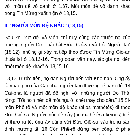
với môn đệ vô danh ở 1,37. Một môn đệ vô danh khác
trong Tin Mừng xuất hiện ở 18,15.
II. “NGƯỜI MÔN ĐỆ KHÁC” (18,15)
Sau khi “cơ đội và viên chỉ huy cùng các thuộc hạ của
những người Do Thái bắt Đức Giê-su và trói Người lại”
(18,12), những gì xảy ra tiếp theo được Tin Mừng Gio-an
thuật lại ở 18,13-16. Trong đoạn văn này, tác giả nói đến
“một môn đệ khác” ở 18,15-16.
18,13 Trước tiên, họ dẫn Người đến với Kha-nan. Ông ấy
là nhạc phụ của Cai-pha, người làm thượng tế năm đó. 14
Cai-pha là người đã đề nghị với những người Do Thái
rằng: “Tốt hơn nên để một người chết thay cho dân.” 15 Si-
môn Phê-rô và một môn đệ khác (allos mathêtês) đi theo
Đức Giê-su. Người môn đệ này (ho mathêtês ekeinos) biết
vị thượng tế, ông ấy cùng với Đức Giê-su vào trong sân
dinh thượng tế. 16 Còn Phê-rô đứng bên cổng, ở phía