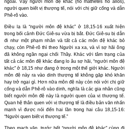
ngoài. Vậy người môn đệ khác (ho mathêtês ho allos),
người quen biết vị thượng tế, nói với chị giữ cổng và dẫn
Phê-rô vào.
Điều lạ là “người môn đệ khác” ở 18,15-16 xuất hiện
trong bối cảnh Đức Giê-su vừa bị bắt. Đức Giê-su bị dẫn
đi như một phạm nhân và tất cả các môn đệ khác bỏ
chạy, còn Phê-rô thì theo Người xa xa, và vì sợ hãi ông
đã không ngần ngại chối Thầy. Khác với tâm trạng của
tất cả các môn đệ khác đang lo âu sợ hãi, “người môn đệ
khác” ở 18,15 như đang ở trong một thế giới khác. Người
môn đệ này ra vào dinh thượng tế không gặp khó khăn
hay trở ngại gì. Hơn nữa môn đệ này còn nói với chị giữ
cổng và dẫn Phê-rô vào dinh, nghĩa là các gia nhân cũng
biết người môn đệ này là người quen của vị thượng tế.
Quan hệ thân quen với vị thượng tế là điều bản văn nhấn
mạnh vì được nói đến hai lần trong hai câu 18,15-16:
“
Người quen biết vị thượng tế.
”
Theo mạch văn, trước hết “người môn đệ khác” cùng đi