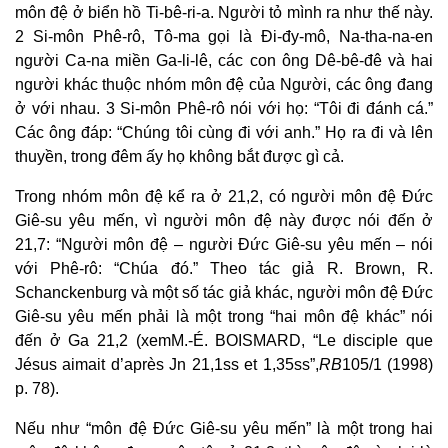
môn đệ ở biển hồ Ti-bê-ri-a. Người tỏ mình ra như thế này.
2 Si-môn Phê-rô, Tô-ma gọi là Đi-đy-mô, Na-tha-na-en
người Ca-na miền Ga-li-lê, các con ông Dê-bê-đê và hai
người khác thuộc nhóm môn đệ của Người, các ông đang
ở với nhau. 3 Si-môn Phê-rô nói với họ: “Tôi đi đánh cá.”
Các ông đáp: “Chúng tôi cùng đi với anh.” Họ ra đi và lên
thuyền, trong đêm ấy họ không bắt được gì cả.
Trong nhóm môn đệ kể ra ở 21,2, có người môn đệ Đức
Giê-su yêu mến, vì người môn đệ này được nói đến ở
21,7: “Người môn đệ – người Đức Giê-su yêu mến – nói
với Phê-rô: “Chúa đó.” Theo tác giả R. Brown, R.
Schanckenburg và một số tác giả khác, người môn đệ Đức
Giê-su yêu mến phải là một trong “hai môn đệ khác” nói
đến ở Ga 21,2 (xemM.-É. BOISMARD, “Le disciple que
Jésus aimait d’après Jn 21,1ss et 1,35ss”,
RB
105/1 (1998)
p. 78).
Nếu như “môn đệ Đức Giê-su yêu mến” là một trong hai