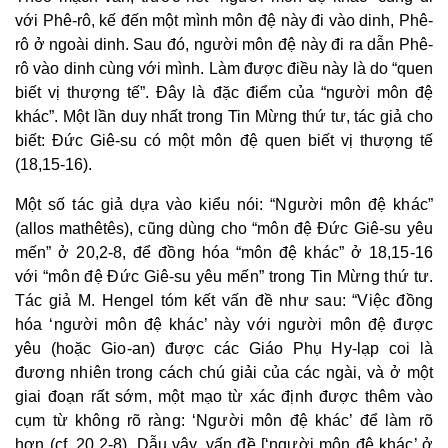
với Phê-rô, kế đến một mình môn đệ này đi vào dinh, Phê-
rô ở ngoài dinh. Sau đó, người môn đệ này đi ra dẫn Phê-
rô vào dinh cùng với mình. Làm được điều này là do “quen
biết vị thượng tế”. Đây là đặc điểm của “người môn đệ
khác”. Một lần duy nhất trong Tin Mừng thứ tư, tác giả cho
biết: Đức Giê-su có một môn đệ quen biết vị thượng tế
(18,15-16).
Một số tác giả dựa vào kiểu nói: “Người môn đệ khác”
(
allos mathêtês
), cũng dùng cho “môn đệ Đức Giê-su yêu
mến” ở 20,2-8, để đồng hóa “môn đệ khác” ở 18,15-16
với “môn đệ Đức Giê-su yêu mến” trong Tin Mừng thứ tư.
Tác giả M. Hengel tóm kết vấn đề như sau: “Việc đồng
hóa ‘người môn đệ khác’ này với người môn đệ được
yêu (hoặc Gio-an) được các Giáo Phụ Hy-lạp coi là
đương nhiên trong cách chú giải của các ngài, và ở một
giai đoạn rất sớm, một mạo từ xác định được thêm vào
cụm từ không rõ ràng: ‘Người môn đệ khác’ để làm rõ
hơn (cf. 20,2-8). Dẫu vậy, vấn đề [‘người môn đệ khác’ ở