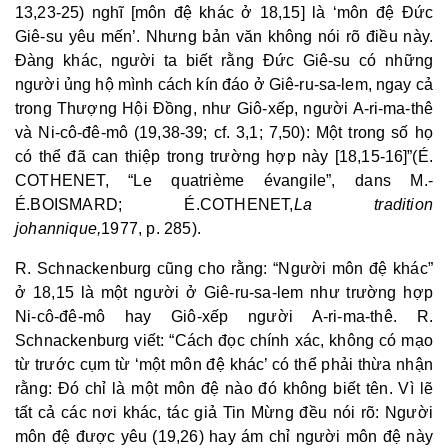
13,23-25) nghĩ [môn đệ khác ở 18,15] là ‘môn đệ Đức
Giê-su yêu mến’. Nhưng bản văn không nói rõ điều này.
Đàng khác, người ta biết rằng Đức Giê-su có những
người ủng hộ mình cách kín đáo ở Giê-ru-sa-lem, ngay cả
trong Thượng Hội Đồng, như Giô-xếp, người A-ri-ma-thê
và Ni-cô-đê-mô (19,38-39; cf. 3,1; 7,50): Một trong số họ
có thể đã can thiệp trong trường hợp này [18,15-16]”
(
É
.
COTHENET, “Le quatrième évangile”, dans M.-
É
.
BOISMARD; É.
COTHENET,
La tradition
johannique,
1977, p. 285).
R. Schnackenburg cũng cho rằng: “Người môn đệ khác”
ở 18,15 là một người ở Giê-ru-sa-lem như trường hợp
Ni-cô-đê-mô hay Giô-xếp người A-ri-ma-thê. R.
Schnackenburg viết: “Cách đọc chính xác, không có mạo
từ trước cụm từ ‘một môn đệ khác’ có thể phải thừa nhận
rằng: Đó chỉ là một môn đệ nào đó không biết tên. Vì lẽ
tất cả các nơi khác, tác giả Tin Mừng đều nói rõ: Người
môn đệ được yêu (19,26) hay ám chỉ người môn đệ này