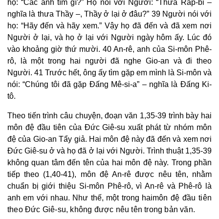
họ: “Các anh tìm gì?” Họ nói với Người: “Thưa Ráp-bi –
nghĩa là thưa Thầy –, Thầy ở lại ở đâu?” 39 Người nói với
họ: “Hãy đến và hãy xem.” Vậy họ đã đến và đã xem nơi
Người ở lại, và họ ở lại với Người ngày hôm ấy. Lúc đó
vào khoảng giờ thứ mười. 40 An-rê, anh của Si-môn Phê-
rô, là một trong hai người đã nghe Gio-an và đi theo
Người. 41 Trước hết, ông ấy tìm gặp em mình là Si-môn và
nói: “Chúng tôi đã gặp Đấng Mê-si-a” – nghĩa là Đấng Ki-
tô.
Theo tiến trình câu chuyện, đoạn văn 1,35-39 trình bày hai
môn đệ đầu tiên của Đức Giê-su xuất phát từ nhóm môn
đệ của Gio-an Tẩy giả. Hai môn đệ này đã đến và xem nơi
Đức Giê-su ở và họ đã ở lại với Người. Trình thuật 1,35-39
không quan tâm đến tên của hai môn đệ này. Trong phần
tiếp theo (1,40-41), môn đệ An-rê được nêu tên, nhằm
chuẩn bị giới thiệu Si-môn Phê-rô, vì An-rê và Phê-rô là
anh em với nhau. Như thế, một trong hai
môn đệ đầu tiên
theo Đức Giê-su, không được nêu tên trong bản văn.