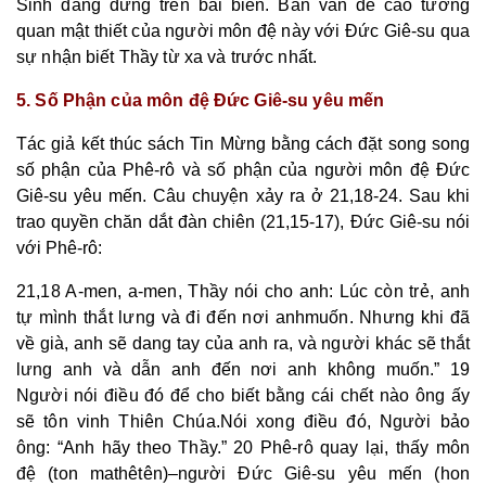
Sinh đang đứng trên bãi biển. Bản văn đề cao tương
quan mật thiết của người môn đệ này với Đức Giê-su qua
sự nhận biết Thầy từ xa và trước nhất.
5. Số Phận của môn đệ Đức Giê-su yêu mến
Tác giả kết thúc sách Tin Mừng bằng cách đặt song song
số phận của Phê-rô và số phận của người môn đệ Đức
Giê-su yêu mến. Câu chuyện xảy ra ở 21,18-24. Sau khi
trao quyền chăn dắt đàn chiên (21,15-17), Đức Giê-su nói
với Phê-rô:
21,18 A-men, a-men, Thầy nói cho anh: Lúc còn trẻ, anh
tự mình thắt lưng và đi đến nơi anh
muốn
. Nhưng khi đã
về già, anh sẽ dang tay của anh ra, và người khác sẽ thắt
lưng anh và dẫn anh đến nơi anh không muốn.” 19
Người nói điều đó để cho biết bằng cái chết nào ông ấy
sẽ tôn vinh Thiên Chúa.Nói xong điều đó, Người bảo
ông: “Anh hãy theo Thầy.” 20 Phê-rô quay lại, thấy môn
đệ (ton mathêtên)
–
người Đức Giê-su yêu mến (hon