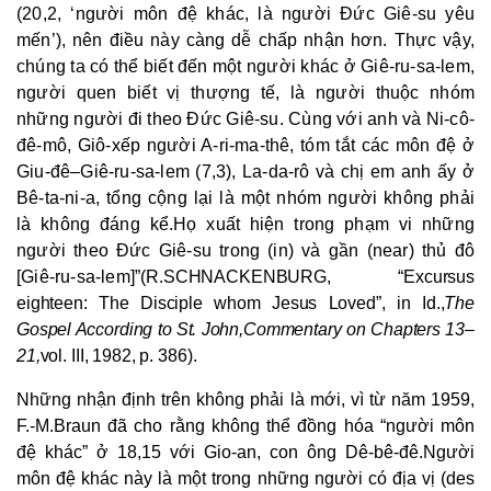
(20,2, ‘người môn đệ khác, là người Đức Giê-su yêu
mến’), nên điều này càng dễ chấp nhận hơn. Thực vậy,
chúng ta có thể biết đến một người khác ở Giê-ru-sa-lem,
người quen biết vị thượng tế, là người thuộc nhóm
những người đi theo Đức Giê-su. Cùng với anh và Ni-cô-
đê-mô, Giô-xếp người A-ri-ma-thê, tóm tắt các môn đệ ở
Giu-đê–Giê-ru-sa-lem (7,3), La-da-rô và chị em anh ấy ở
Bê-ta-ni-a, tổng cộng lại là một nhóm người không phải
là không đáng kể.
Họ xuất hiện trong phạm vi những
người theo Đức Giê-su trong (in) và gần (near) thủ đô
[Giê-ru-sa-lem]”
(R.
SCHNACKENBURG
, “Excursus
eighteen: The Disciple whom Jesus Loved”, in Id.,
The
Gospel According to St. John,
Commentary on Chapters 13–
21,
vol. III, 1982, p. 386
).
Những nhận định trên không phải là mới, vì từ năm 1959,
F
.-M.
Braun đã cho rằng không thể đồng hóa “người môn
đệ khác” ở 18,15 với Gio-an, con ông Dê-bê-đê.Người
môn đệ khác này là một trong những người có địa vị (des