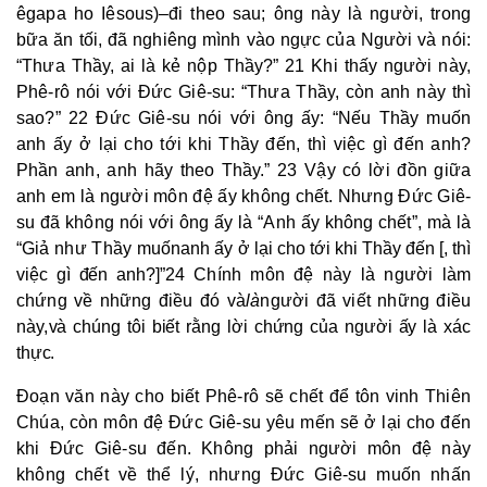
êgapa ho Iêsous)
–
đi theo sau; ông này là người, trong
bữa ăn tối, đã nghiêng mình vào ngực của Người và nói:
“Thưa Thầy, ai là kẻ nộp Thầy?” 21 Khi thấy người này,
Phê-rô nói với Đức Giê-su: “Thưa Thầy, còn anh này thì
sao?” 22 Đức Giê-su nói với ông ấy: “Nếu Thầy muốn
anh ấy ở lại cho tới khi Thầy đến, thì việc gì đến anh?
Phần anh, anh hãy theo Thầy.” 23 Vậy có lời đồn giữa
anh em là người môn đệ ấy không chết. Nhưng Đức Giê-
su đã không nói với ông ấy là “Anh ấy không chết”, mà là
“Giả như Thầy muốn
anh ấy ở lại cho tới khi Thầy đến [, thì
việc gì đến anh?]”
24 Chính môn đệ này là người làm
chứng về những điều đó và
là
người đã viết những điều
này,
và chúng tôi biết rằng lời chứng của người ấy là xác
thực.
Đoạn văn này cho biết Phê-rô sẽ chết để tôn vinh Thiên
Chúa, còn môn đệ Đức Giê-su yêu mến sẽ ở lại cho đến
khi Đức Giê-su đến. Không phải người môn đệ này
không chết về thể lý, nhưng Đức Giê-su muốn nhấn