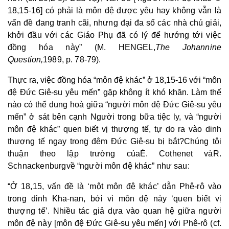
18,15-16] có phải là môn đệ được yêu hay không vẫn là
vấn đề đang tranh cãi, nhưng đại đa số các nhà chú giải,
khởi đầu với các Giáo Phụ đã có lý để hướng tới việc
đồng hóa này” (M. HENGEL,
The Johannine
Question,
1989, p. 78-79).
Thực ra, việc đồng hóa “môn đệ khác” ở 18,15-16 với “môn
đệ Đức Giê-su yêu mến” gặp không ít khó khăn. Làm thế
nào có thể dung hoà giữa “người môn đệ Đức Giê-su yêu
mến” ở sát bên cạnh Người trong bữa tiệc ly, và “người
môn đệ khác” quen biết vị thượng tế, tự do ra vào dinh
thượng tế ngay trong đêm Đức Giê-su bị bắt?
Chúng tôi
thuận theo lập trường của
É
. Cothenet và
R.
Schnackenburg
về “người môn đệ khác” như sau:
“Ở 18,15, vấn đề là ‘một môn đệ khác’ dẫn Phê-rô vào
trong dinh Kha-nan, bởi vì môn đệ này ‘quen biết vị
thượng tế’. Nhiều tác giả dựa vào quan hệ giữa người
môn đệ này [môn đệ Đức Giê-su yêu mến] với Phê-rô (cf.