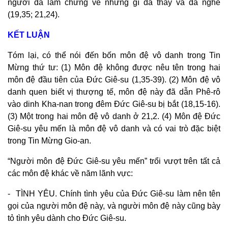
người đã làm chứng về những gì đã thấy và đã nghe
(19,35; 21,24).
KẾT LUẬN
Tóm lại, có thể nói đến bốn môn đệ vô danh trong Tin
Mừng thứ tư: (1) Môn đệ không được nêu tên trong hai
môn đệ đầu tiên của Đức Giê-su (1,35-39). (2) Môn đệ vô
danh quen biết vị thượng tế, môn đệ này đã dẫn Phê-rô
vào dinh Kha-nan trong đêm Đức Giê-su bị bắt (18,15-16).
(3) Một trong hai môn đệ vô danh ở 21,2. (4) Môn đệ Đức
Giê-su yêu mến là môn đệ vô danh và có vai trò đặc biệt
trong Tin Mừng Gio-an.
“Người môn đệ Đức Giê-su yêu mến” trổi vượt trên tất cả
các môn đệ khác về năm lãnh vực:
- TÌNH YÊU. Chính tình yêu của Đức Giê-su làm nên tên
gọi của người môn đệ này, và người môn đệ này cũng bày
tỏ tình yêu dành cho Đức Giê-su.