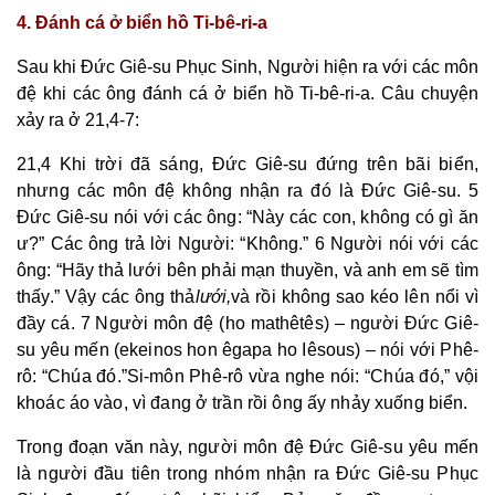
4. Đánh cá ở biển hồ Ti-bê-ri-a
Sau khi Đức Giê-su Phục Sinh, Người hiện ra với các môn
đệ khi các ông đánh cá ở biển hồ Ti-bê-ri-a. Câu chuyện
xảy ra ở 21,4-7:
21,4 Khi trời đã sáng, Đức Giê-su đứng trên bãi biển,
nhưng các môn đệ không nhận ra đó là Đức Giê-su. 5
Đức Giê-su nói với các ông: “Này các con, không có gì ăn
ư?” Các ông trả lời Người: “Không.” 6 Người nói với các
ông: “Hãy thả lưới bên phải mạn thuyền, và anh em sẽ tìm
thấy.” Vậy các ông thả
lưới,
và rồi không sao kéo lên nổi vì
đầy cá. 7 Người môn đệ (ho mathêtês) – người Đức Giê-
su yêu mến (ekeinos hon êgapa ho Iêsous) – nói với Phê-
rô: “Chúa đó.”Si-môn Phê-rô vừa nghe nói: “Chúa đó,” vội
khoác áo vào, vì đang ở trần rồi ông ấy nhảy xuống biển.
Trong đoạn văn này, người môn đệ Đức Giê-su yêu mến
là người đầu tiên trong nhóm nhận ra Đức Giê-su Phục