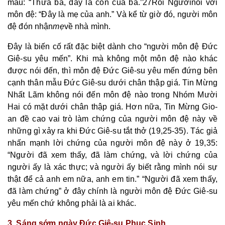
mẫu: “Thưa bà, đây là con của bà.”27Rồi
Người
nói với
môn đệ: “Đây là mẹ của anh.” Và kể từ giờ đó, người môn
đệ đón nhận
mẹ
về nhà mình.
Đây là biến cố rất đặc biệt dành cho “người môn đệ Đức
Giê-su yêu mến”. Khi mà không một môn đệ nào khác
được nói đến, thì môn đệ Đức Giê-su yêu mến đứng bên
cạnh thân mẫu Đức Giê-su dưới chân thập giá. Tin Mừng
Nhất Lãm không nói đến môn đệ nào trong Nhóm Mười
Hai có mặt dưới chân thập giá. Hơn nữa, Tin Mừng Gio-
an đề cao vai trò làm chứng của người môn đệ này về
những gì xảy ra khi Đức Giê-su tắt thở (19,25-35). Tác giả
nhấn mạnh lời chứng của người môn đệ này ở 19,35:
“Người đã xem thấy, đã làm chứng, và lời chứng của
người ấy là xác thực; và người ấy biết rằng mình nói sự
thật để cả anh em nữa, anh em tin.” “Người đã xem thấy,
đã làm chứng” ở đây chính là người môn đệ Đức Giê-su
yêu mến chứ không phải là ai khác.
3. Sáng sớm ngày Đức Giê-su Phục Sinh