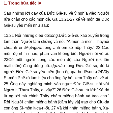
1. Trong bữa tiệc ly
Sau những lời dạy của Đức Giê-su về ý nghĩa việc Người
rửa chân cho các môn đệ, Ga 13,21-27 kể về môn đệ Đức
Giê-su yêu mến như sau:
13,21 Nói những điều đó
xong,
Đức Giê-su xao xuyến trong
tâm thần.
Người làm chứng và nói: “A-men, a-men, Thầy
nói
cho
anh
em:
Một
người
trong anh em sẽ nộp Thầy.” 22 Các
môn đệ nhìn nhau, phân vân không biết Người nói về ai.
23
Có một người trong các môn đệ của Người (ek tôn
mathêtôn) đang dùng bữa,
tựa
vào lòng Đức Giê-su, đó là
người Đức Giê-su yêu mến (hon êgapa ho Iêsous).
24
Vậy
Si-môn Phê-rô làm hiệu cho ông ấy hỏi xem Thầy nói về ai.
25 Ông này nghiêng mình vào ngực Đức Giê-su nói với
Người: “Thưa Thầy, ai vậy?” 26 Đức Giê-su trả lời: “Kẻ đó
là người mà chính Thầy chấm miếng bánh và trao cho.”
Rồi Người chấm miếng bánh [cầm lấy và] trao cho Giu-đa
con ông Si-môn Ít-ca-ri-ốt. 27 Và khi nhận miếng bánh, Xa-