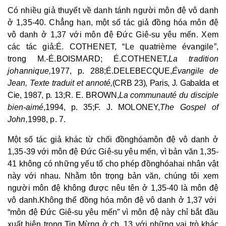
Có nhiều giả thuyết về danh tánh người môn đệ vô danh
ở 1,35-40. Chẳng hạn, một số tác giả đồng hóa môn đệ
vô danh ở 1,37 với môn đệ Đức Giê-su yêu mến. Xem
các tác giả:
É
. COTHENET, “Le quatrième évangile”,
trong M.-
É
.
BOISMARD; É.
COTHENET,
La tradition
johannique,
1977, p. 288;
É
.
DELEBECQUE
,
Évangile de
Jean, Texte traduit et annoté,
(CRB 23), Paris, J. Gabalda et
Cie, 1987, p. 13;
R. E. BROWN,
La communauté du disciple
bien-aimé
,1994, p. 35
;
F. J. MOLONEY,
The Gospel of
John,
1998, p. 7.
Một số tác giả khác từ chối đồng
hóa
môn đệ vô danh ở
1,35-39 với môn đệ Đức Giê-su yêu mến, vì bản văn 1,35-
41 không có những yếu tố cho phép đồng
hóa
hai nhân vật
này với nhau. Nhằm tôn trọng bản văn, chúng tôi xem
người môn đệ không được nêu tên ở 1,35-40 là môn đệ
vô danh.
Không thể đồng hóa môn đệ vô danh ở 1,37 với
“môn đệ Đức Giê-su yêu mến” vì môn đệ này chỉ bắt đầu
xuất hiện trong Tin Mừng ở ch. 13 với những vai trò khác