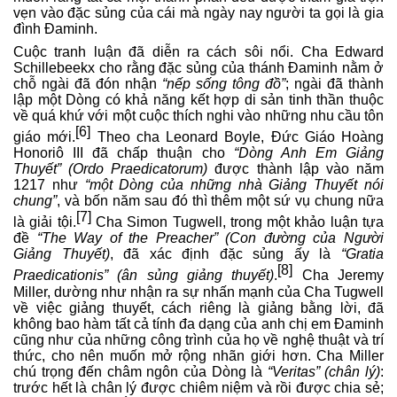
vẹn vào đặc sủng của cái mà ngày nay người ta gọi là gia
đình Đaminh.
Cuộc tranh luận đã diễn ra cách sôi nổi. Cha Edward
Schillebeekx cho rằng đặc sủng của thánh Đaminh nằm ở
chỗ ngài đã đón nhận
“nếp sống tông đồ”
; ngài đã thành
lập một Dòng có khả năng kết hợp di sản tinh thần thuộc
về quá khứ với một cuộc thích nghi vào những nhu cầu tôn
[6]
giáo mới.
Theo cha Leonard Boyle, Đức Giáo Hoàng
Honoriô III đã chấp thuận cho
“Dòng Anh Em Giảng
Thuyết” (Ordo Praedicatorum)
được thành lập vào năm
1217 như
“một Dòng của những nhà Giảng Thuyết nói
chung”
, và bốn năm sau đó thì thêm một sứ vụ chung nữa
[7]
là giải tội.
Cha Simon Tugwell, trong một khảo luận tựa
đề
“The Way of the Preacher” (Con đường của Người
Giảng Thuyết)
, đã xác định đặc sủng ấy là
“Gratia
[8]
Praedicationis” (ân sủng giảng thuyết)
.
Cha Jeremy
Miller, dường như nhận ra sự nhấn mạnh của Cha Tugwell
về việc giảng thuyết, cách riêng là giảng bằng lời, đã
không bao hàm tất cả tính đa dạng của anh chị em Đaminh
cũng như của những công trình của họ về nghệ thuật và trí
thức, cho nên muốn mở rộng nhãn giới hơn. Cha Miller
chú trọng đến châm ngôn của Dòng là
“Veritas” (chân lý)
:
trước hết là chân lý được chiêm niệm và rồi được chia sẻ;