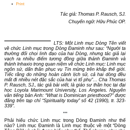
Print
Tác giả: Thomas P. Rausch, SJ.
Chuyển ngữ: Hữu Phúc OP.
LTS: Một Linh mục Dòng Tên viết
về chức Linh mục trong Dòng Đaminh như sau: “Người ta
thường đối chọi linh đạo của hai Dòng, nhưng tác giả lại
vạch ra nhiều điểm tương đồng giữa thánh Đaminh và
thánh Inhaxio trong quan niệm về chức Linh mục: Linh mục
ngôn sứ, dấn thân phục vụ Tin mừng trên khắp thế giới.
Tiếc rằng do những hoàn cảnh lịch sử, cả hai dòng đều
mất đi nhiều nét đặc sắc của hai vị tổ phụ”… Cha Thomas
P. Rausch, SJ., tác giả bài viết, là giáo sư thần học tại đại
học Loyola Marimount University, Los Angeles. Nguyên
văn tiếng bản Anh: “What is Dominican priesthood?” được
đăng trên tạp chí “Spirituality today” số 42 (1990), tr. 323-
339”.
***
Phải hiểu chức Linh mục trong Dòng Đaminh như thế
nào? Linh mục Đaminh là Linh mục thuộc về một “Dòng