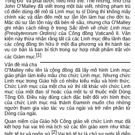
Tông Đồ” và phải được hiểu như thế. Thế nhưng, như cha
John O’Malley đã viết trong một bài viết, những phạm trù
cổ điển dùng để mô tả Linh mục tu sĩ Dòng thì không mấy
chính xác và dẫn đến một sự lẫn lộn làm hại cho đời tu.
Mặc dù sự lẫn lộn này đã bén rễ sâu, nhưng cha O’Malley
ghi nhận cách riêng ở trong
Sắc lệnh về chức Linh mục
(Presbyterorum Ordinis)
của Công đồng Vaticanô II. Văn
kiện này thừa nhận rằng tất cả các Linh mục đều lãnh đạo
các cộng đồng tín hữu ở một địa phương và thi hành tác
vụ cơ bản là ban bí tích trong sự hợp nhất phẩm trật với
[1]
các Giám mục.
Vấn đề mà cha
O’Malley nêu lên là công đồng đã lấy mô hình Linh mục
giáo phận làm kiểu mẫu cho chức Linh mục. Nhưng chức
Linh mục trong Giáo hội có nhiều kiểu mẫu và hình thức.
Chức Linh mục của một cha xứ thì rất khác với chức Linh
mục của một đan sĩ hoặc của một tu sĩ thuộc một Dòng
Tông Đồ. Điều này đúng cách đặc biệt đối với hình thức
của chức Linh mục mà thánh Đaminh muốn cho những
người tham gia vào tác vụ của ngài và trở nên phần tử
Dòng của ngài.
Quan niệm của Giáo hội Công giáo về chức Linh mục đã
kết hợp hai vai trò mà lịch sử các tôn giáo xem như khác
[2]
biệt: tế tự và ngôn sứ.
Vai trò tế tự là chủ sự nghi lễ diễn