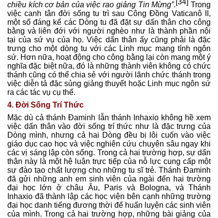
[34]
chiều kích cơ bản của việc rao giảng Tin Mừng”
.
Trong
việc canh tân đời sống tu trì sau Công Đồng Vaticanô II,
một số đáng kể các Dòng tu đã đặt sự dấn thân cho công
bằng và liên đới với người nghèo như là thành phần nội
tại của sứ vụ của họ. Việc dấn thân ấy cũng phải là đặc
trưng cho một dòng tu với các Linh mục mang tính ngôn
sứ. Hơn nữa, hoạt động cho công bằng lại còn mang một ý
nghĩa đặc biệt nữa, đó là những thành viên không có chức
thánh cũng có thể chia sẻ với người lãnh chức thánh trong
việc diễn tả đặc sủng giảng thuyết hoặc Linh mục ngôn sứ
ra các tác vụ cụ thể.
4. Đời Sống Trí Thức
Mặc dù cả thánh Đaminh lẫn thánh Inhaxio không hề xem
việc dấn thân vào đời sống trí thức như là đặc trưng của
Dòng mình, nhưng cả hai Dòng đều bị lôi cuốn vào việc
giáo dục cao học và việc nghiên cứu chuyên sâu ngay khi
các vị sáng lập còn sống. Trong cả hai trường hợp, sự dấn
thân này là một hệ luận trực tiếp của nỗ lực cung cấp một
sự đào tạo chất lượng cho những tu sĩ trẻ. Thánh Đaminh
đã gửi những anh em sinh viên của ngài đến hai trường
đại học lớn ở châu Âu, Paris và Bologna, và Thánh
Inhaxio đã thành lập các học viện bên cạnh những trường
đại học danh tiếng đương thời để huấn luyện các sinh viên
của mình. Trong cả hai trường hợp, những bài giảng của