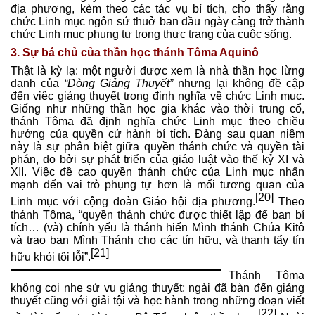
địa phương, kèm theo các tác vụ bí tích, cho thấy rằng
chức Linh mục ngôn sứ thuở ban đầu ngày càng trở thành
chức Linh mục phụng tự trong thực trạng của cuộc sống.
3. Sự bá chủ của thần học thánh Tôma Aquinô
Thật là kỳ lạ: một người được xem là nhà thần học lừng
danh của
“Dòng Giảng Thuyết”
nhưng lại không đề cập
đến việc giảng thuyết trong định nghĩa về chức Linh mục.
Giống như những thần học gia khác vào thời trung cổ,
thánh Tôma đã định nghĩa chức Linh mục theo chiều
hướng của quyền cử hành bí tích. Đàng sau quan niệm
này là sự phân biệt giữa quyền thánh chức và quyền tài
phán, do bởi sự phát triển của giáo luật vào thế kỷ XI và
XII. Việc đề cao quyền thánh chức của Linh mục nhấn
mạnh đến vai trò phụng tự hơn là mối tương quan của
[20]
Linh mục với cộng đoàn Giáo hội địa phương.
Theo
thánh Tôma, “quyền thánh chức được thiết lập để ban bí
tích… (và) chính yếu là thánh hiến Mình thánh Chúa Kitô
và trao ban Mình Thánh cho các tín hữu, và thanh tẩy tín
[21]
hữu khỏi tội lỗi”.
Thánh Tôma
không coi nhẹ sứ vụ giảng thuyết; ngài đã bàn đến giảng
thuyết cũng với giải tội và học hành trong những đoạn viết
[22]