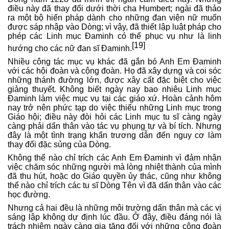
điều này đã thay đổi dưới thời cha Humbert; ngài đã thảo
ra một bộ hiến pháp dành cho những đan viện nữ muốn
được sáp nhập vào Dòng; vì vậy, đã thiết lập luật pháp cho
phép các Linh mục Đaminh có thể phục vụ như là linh
[19]
hướng cho các nữ đan sĩ Đaminh.
Nhiều công tác mục vụ khác đã gắn bó Anh Em Đaminh
với các hội đoàn và cộng đoàn. Họ đã xây dựng và coi sóc
những thánh đường lớn, được xây cất đặc biệt cho việc
giảng thuyết. Không biết ngày nay bao nhiêu Linh mục
Đaminh làm việc mục vụ tại các giáo xứ. Hoàn cảnh hôm
nay trở nên phức tạp do việc thiếu những Linh mục trong
Giáo hội; điều này đòi hỏi các Linh mục tu sĩ càng ngày
càng phải dấn thân vào tác vụ phụng tự và bí tích. Nhưng
đây là một tình trạng khẩn trương dẫn đến nguy cơ làm
thay đổi đặc sủng của Dòng.
Không thể nào chỉ trích các Anh Em Đaminh vì đảm nhận
việc chăm sóc những người mà lòng nhiệt thành của mình
đã thu hút, hoặc do Giáo quyền ủy thác, cũng như không
thể nào chỉ trích các tu sĩ Dòng Tên vì đã dấn thân vào các
học đường.
Nhưng cả hai đều là những môi trường dấn thân mà các vị
sáng lập không dự định lúc đầu. Ở đây, điều đáng nói là
trách nhiệm ngày càng gia tăng đối với những cộng đoàn