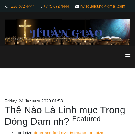
+228 872 4444
+775 872 4444
hylecuoicung@gmail.com
Friday, 24 January 2020 01:53
Thế Nào Là Linh mục Trong
Featured
Dòng Đaminh?
font size
decrease font size
increase font size