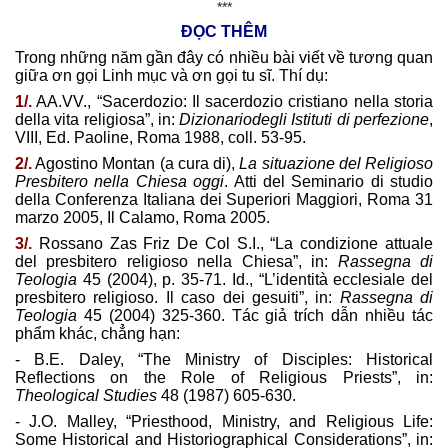
***
ĐỌC THÊM
Trong những năm gần đây có nhiều bài viết về tương quan
giữa ơn gọi Linh mục và ơn gọi tu sĩ. Thí dụ:
1/.
AA.VV., “Sacerdozio: Il sacerdozio cristiano nella storia
della vita religiosa”, in:
Dizionariodegli Istituti di perfezione
,
VIII, Ed. Paoline, Roma 1988, coll. 53-95.
2/.
Agostino Montan (a cura di),
La situazione del Religioso
Presbitero nella Chiesa oggi
. Atti del Seminario di studio
della Conferenza Italiana dei Superiori Maggiori, Roma 31
marzo 2005, Il Calamo, Roma 2005.
3/.
Rossano Zas Friz De Col S.I., “La condizione attuale
del presbitero religioso nella Chiesa”, in:
Rassegna di
Teologia
45 (2004), p. 35-71. Id., “L’identità ecclesiale del
presbitero religioso. Il caso dei gesuiti”, in:
Rassegna di
Teologia
45 (2004) 325-360. Tác giả trích dẫn nhiều tác
phẩm khác, chẳng hạn:
- B.E. Daley, “The Ministry of Disciples: Historical
Reflections on the Role of Religious Priests”, in:
Theological Studies
48 (1987) 605-630.
- J.O. Malley, “Priesthood, Ministry, and Religious Life:
Some Historical and Historiographical Considerations”, in: