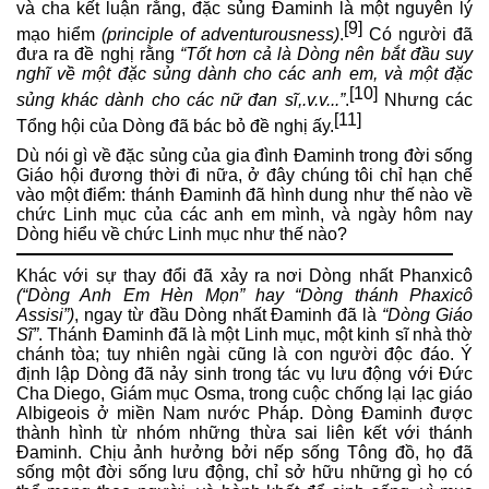
và cha kết luận rằng, đặc sủng Đaminh là một nguyên lý
[9]
mạo hiểm
(principle of adventurousness)
.
Có người đã
đưa ra đề nghị rằng
“Tốt hơn cả là Dòng nên bắt đầu suy
nghĩ về một đặc sủng dành cho các anh em, và một đặc
[10]
sủng khác dành cho các nữ đan sĩ,.v.v...”
.
Nhưng các
[11]
Tổng hội của Dòng đã bác bỏ đề nghị ấy.
Dù nói gì về đặc sủng của gia đình Đaminh trong đời sống
Giáo hội đương thời đi nữa, ở đây chúng tôi chỉ hạn chế
vào một điểm: thánh Đaminh đã hình dung như thế nào về
chức Linh mục của các anh em mình, và ngày hôm nay
Dòng hiểu về chức Linh mục như thế nào?
Khác với sự thay đổi đã xảy ra nơi Dòng nhất Phanxicô
(“Dòng Anh Em Hèn Mọn” hay “Dòng thánh Phaxicô
Assisi”)
, ngay từ đầu Dòng nhất Đaminh đã là
“Dòng Giáo
Sĩ”
. Thánh Đaminh đã là một Linh mục, một kinh sĩ nhà thờ
chánh tòa; tuy nhiên ngài cũng là con người độc đáo. Ý
định lập Dòng đã nảy sinh trong tác vụ lưu động với Đức
Cha Diego, Giám mục Osma, trong cuộc chống lại lạc giáo
Albigeois ở miền Nam nước Pháp. Dòng Đaminh được
thành hình từ nhóm những thừa sai liên kết với thánh
Đaminh. Chịu ảnh hưởng bởi nếp sống Tông đồ, họ đã
sống một đời sống lưu động, chỉ sở hữu những gì họ có