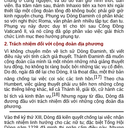
chung ở cung nguyện, và do đó vẫn giữ hình thức đan
viện. Ba trăm năm sau, thánh Inhaxio tiến xa hơn khi ngài
thiết lập một cộng đoàn tông đồ không buộc phải giữ giờ
kinh nguyện chung. Phụng vụ Dòng Đaminh có phần khác
so với nghi thức Roma, vẫn phản ánh nhiều tập tục đan tu.
Phụng vụ này được duy trì cho tới sau Công Đồng
Vaticanô II, và nó cũng đã góp phần vào việc giải thích
chức Linh mục theo hướng phụng tự.
2. Trách nhiệm đối với cộng đoàn địa phương
Vì không chuyên môn về lịch sử Dòng Đaminh, tôi viết
điều này với tính cách giả thuyết. Thánh Đaminh đã muốn
cộng đoàn của mình là một nhóm những nhà giảng thuyết
lưu động, họ không bị ràng buộc bởi những tác vụ cổ điển.
Do đó, ngài đã để lại cho Dòng, ít là thoạt đầu, một thứ bản
[17]
năng chống lại việc coi sóc các linh hồn.
Theo cha
Humbert, việc giảng thuyết phải ưu tiên hơn những công
tác thiêng liêng khác, kể cả Thánh lễ, giải tội, cử hành các
[18]
bí tích và kinh thần vụ.
Nhưng ngay từ đầu, Dòng đã
đương đầu với trách nhiệm đối với những cộng đoàn địa
phương.
Vào thế kỷ thứ XIII, Dòng đã kiên quyết chống lại việc nhận
trách nhiệm linh hướng cho các nữ tu; đặc biệt Tổng Hội
Dòng năm 1228 đã minh thị ngăn cấm điều này. Nhưng