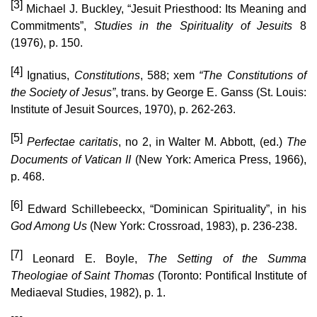
[3]
Michael J. Buckley, “Jesuit Priesthood: Its Meaning and
Commitments”,
Studies in the Spirituality of Jesuits
8
(1976), p. 150.
[4]
Ignatius,
Constitutions
, 588; xem
“The Constitutions of
the Society of Jesus”
, trans. by George E. Ganss (St. Louis:
Institute of Jesuit Sources, 1970), p. 262-263.
[5]
Perfectae caritatis
, no 2, in Walter M. Abbott, (ed.)
The
Documents of Vatican II
(New York: America Press, 1966),
p. 468.
[6]
Edward Schillebeeckx, “Dominican Spirituality”, in his
God Among Us
(New York: Crossroad, 1983), p. 236-238.
[7]
Leonard E. Boyle,
The Setting of the Summa
Theologiae of Saint Thomas
(Toronto: Pontifical Institute of
Mediaeval Studies, 1982), p. 1.