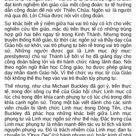
đạt kinh nghiệm tôn giáo của một cộng đoàn: tư tế hướng
dẫn cộng đoàn để nói với Thiên Chúa. Ngôn sứ là người
mà qua đó, Lời Chúa được nói với cộng đoàn.
Sự khác biệt về ý niệm giữa hai vai trò này có ích cho việc
nghiên cứu tôn giáo, mặc dù trên thực tế có những trùng
hợp giữ hai bên ngay từ trong Kinh Thánh. Nhưng trong
truyền thống Kitô giáo, từ thời các ngôn sứ và thầy dạy của
Giáo hội sơ khởi, vai trò phụng tự bén rễ trong vai trò ngôn
sứ. Những người được gọi là Linh mục
(kỳ mục:
presbyteroi)
chủ sự Thánh Lễ bởi vì họ đã giảng dạy cho
cộng đoàn bằng lời và thi hành chức năng lãnh đạo. Nói
theo ngôn ngữ thần học Công giáo, họ được phép giảng
dạy nhân danh Giáo hội. Vì thế chức vụ mục tử của Giáo
hội không thể thu hẹp vào vai trò thuần túy phụng tự.
Thế nhưng, như cha Michael Buckley đã gợi ý, trên thực
tế, trong đời sống cụ thể của Giáo hội chức Linh mục có
lúc chú trọng đến khía cạnh phụng tự có lúc chú trọng đến
khía cạnh ngôn sứ. Trong một bài viết dành cho các sinh
viên chuẩn bị lãnh chức Linh mục trong Dòng Tên, cha
Buckley đã phác họa những khác biệt giữa Linh mục
phụng tự và Linh mục ngôn sứ như thế này. Đặc trưng của
Linh mục phụng tự là nhấn mạnh đến tác vụ bí tích và kinh
nguyện phụng vụ. Đó là trách nhiệm của Linh mục đan tu
chuyên lo
“Opus Dei” (cử hành phụng vụ)
, hoặc kinh sĩ nhà