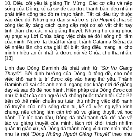
10. Điều cốt yếu là giảng Tin Mừng. Các cơ cấu và nếp
sống của Dòng, kể cả sự đề cao đức thanh bần, đều nhằm
phát triển công tác đó ra thực hành. Tất cả đều tùy thuộc
vào điều đó. Những nữ đan sĩ và trợ sĩ
(Tu Huynh)
chia sẻ
công tác ấy bằng cách cung cấp một cơ sở vật chất hay
tinh thần cho các nhà giảng thuyết. Nhưng họ cũng phục
vụ phục vụ Lời Chúa bằng việc chia sẻ đời sống nội tâm
của mình. Người ta thuật lại rằng, thánh Catarina Siêna đã
kể nhiều lần cho cha giải tội biết rằng điều mang lại cho
mình nhiều an ủi nhất là được nói về Chúa cho tha nhân.
[13]
Linh đạo Dòng Đaminh đã phát sinh từ
“Sứ Vụ Giảng
Thuyết”
. Bởi định hướng của Dòng là tông đồ, cho nên
việc khổ hạnh tu trì được xếp vào hàng thứ yếu. Thánh
Đaminh đã sai các anh em đi ngang dọc khắp nơi để giảng
dạy và sau đó để học hành. Hiến pháp của Dòng được coi
như là luật của con người và không buộc thành tội. Các Bề
trên có thể miễn chuẫn sự tuân thủ những việc khổ hạnh
cổ truyền của nếp sống đan tu, kể cả việc nguyện kinh
chung, nếu chúng làm cản trở sứ vụ giảng thuyết và học
hành. Từ lúc ban đầu, Dòng đã phải tranh đấu để bảo vệ
tác vụ giảng thuyết của mình, tách rời khỏi trách nhiệm
quản trị giáo xứ, và Dòng đã thành công vì được nhìn nhận
như là một
“Dòng Những Người Giảng Thuyết”
theo như