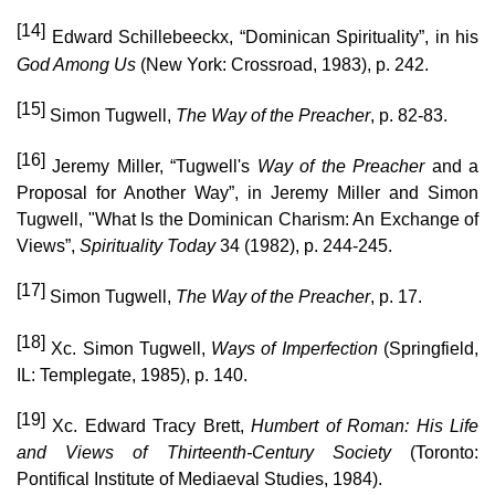
[14]
Edward Schillebeeckx, “Dominican Spirituality”, in his
God Among Us
(New York: Crossroad, 1983), p. 242.
[15]
Simon Tugwell,
The Way of the Preacher
, p. 82-83.
[16]
Jeremy Miller, “Tugwell's
Way of the Preacher
and a
Proposal for Another Way”, in Jeremy Miller and Simon
Tugwell, "What Is the Dominican Charism: An Exchange of
Views”,
Spirituality Today
34 (1982), p. 244-245.
[17]
Simon Tugwell,
The Way of the Preacher
, p. 17.
[18]
Xc. Simon Tugwell,
Ways of Imperfection
(Springfield,
IL: Templegate, 1985), p. 140.
[19]
Xc. Edward Tracy Brett,
Humbert of Roman: His Life
and Views of Thirteenth-Century Society
(Toronto:
Pontifical Institute of Mediaeval Studies, 1984).