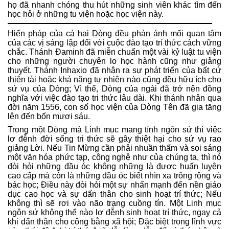
họ đã nhanh chóng thu hút những sinh viên khác tìm đến
học hỏi ở những tu viện hoặc học viện này.
Hiến pháp của cả hai Dòng đều phản ánh mối quan tâm
của các vị sáng lập đối với cuộc đào tạo trí thức cách vững
chắc. Thánh Đaminh đã miễn chuẩn một vài kỷ luật tu viện
cho những người chuyên lo học hành cũng như giảng
thuyết. Thánh Inhaxio đã nhận ra sự phát triển của bất cứ
thiên tài hoặc khả năng tự nhiên nào cũng đều hữu ích cho
sứ vụ của Dòng; Vì thế, Dòng của ngài đã trở nên đồng
nghĩa với việc đào tạo tri thức lâu dài. Khi thánh nhân qua
đời năm 1556, con số học viện của Dòng Tên đã gia tăng
lên đến bốn mươi sáu.
Trong một Dòng mà Linh mục mang tính ngôn sứ thì việc
lơ đễnh đời sống tri thức sẽ gây thiệt hại cho sứ vụ rao
giảng Lời. Nếu Tin Mừng cần phải nhuần thấm và soi sáng
một văn hóa phức tạp, công nghệ như của chúng ta, thì nó
đòi hỏi những đầu óc không những là được huấn luyện
cao cấp mà còn là những đầu óc biết nhìn xa trông rộng và
bác học; Điều này đòi hỏi một sự nhấn mạnh đến nền giáo
dục cao học và sự dấn thân cho sinh hoạt trí thức; Nếu
không thì sẽ rơi vào não trạng cuồng tín. Một Linh mục
ngôn sứ không thể nào lơ đễnh sinh hoạt trí thức, ngay cả
khi dấn thân cho công bằng xã hội; Đặc biệt trong lĩnh vực