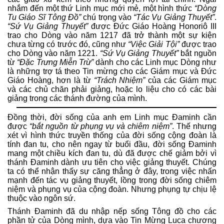
nhắm đến một thứ Linh mục mới mẻ, một hình thức
“Dòng
Tu Giáo Sĩ Tông Đồ”
chú trọng vào
“Tác Vụ Giảng Thuyết”
.
“Sứ Vụ Giảng Thuyết”
được Đức Giáo Hoàng Honoriô III
trao cho Dòng vào năm 1217 đã trở thành một sự kiện
chưa từng có trước đó, cũng như
“Việc Giải Tội”
được trao
cho Dòng vào năm 1221.
“Sứ Vụ Giảng Thuyết”
bắt nguồn
từ
“Đặc Trưng Miễn Trừ”
dành cho các Linh mục Dòng như
là những trợ tá theo Tin mừng cho các Giám mục và Đức
Giáo Hoàng, hơn là từ
“Trách Nhiệm”
của các Giám mục
và các chủ chăn phải giảng, hoặc lo liệu cho có các bài
giảng trong các thánh đường của mình.
Đồng thời, đời sống của anh em Linh mục Đaminh cần
được
“bắt nguồn từ phụng vụ và chiêm niệm”
. Thế nhưng
xét vì hình thức truyền thống của đời sống cộng đoàn là
tính đan tu, cho nên ngay từ buổi đầu, đời sống Đaminh
mang một chiều kích đan tu, dù đã được chế giảm bởi vì
thánh Đaminh dành ưu tiên cho việc giảng thuyết. Chúng
ta có thể nhận thấy sự căng thẳng ở đây, trong việc nhấn
mạnh đến tác vụ giảng thuyết, lồng trong đời sống chiêm
niệm và phụng vụ của cộng đoàn. Nhưng phụng tự chịu lệ
thuộc vào ngôn sứ.
Thánh Đaminh đã du nhập nếp sống Tông đồ cho các
phần tử của Dòng mình, dựa vào Tin Mừng Luca chương