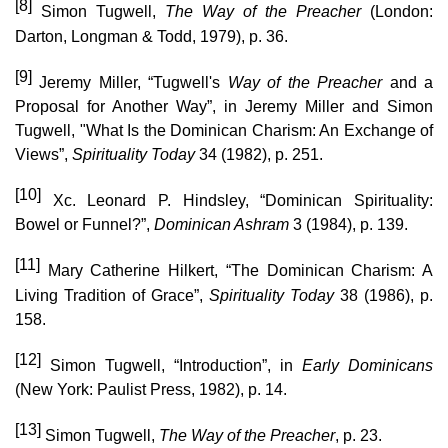
[8]
Simon Tugwell,
The Way of the Preacher
(London:
Darton, Longman & Todd, 1979), p. 36.
[9]
Jeremy Miller, “Tugwell's
Way of the Preacher
and a
Proposal for Another Way”, in Jeremy Miller and Simon
Tugwell, "What Is the Dominican Charism: An Exchange of
Views”,
Spirituality Today
34 (1982), p. 251.
[10]
Xc. Leonard P. Hindsley, “Dominican Spirituality:
Bowel or Funnel?”,
Dominican Ashram
3 (1984), p. 139.
[11]
Mary Catherine Hilkert, “The Dominican Charism: A
Living Tradition of Grace”,
Spirituality Today
38 (1986), p.
158.
[12]
Simon Tugwell, “Introduction”, in
Early Dominicans
(New York: Paulist Press, 1982), p. 14.
[13]
Simon Tugwell,
The Way of the Preacher
, p. 23.