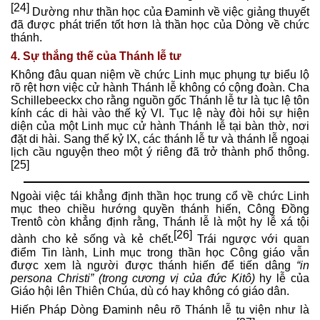
[24]
Dường như thần học của Đaminh về việc giảng thuyết
đã được phát triển tốt hơn là thần học của Dòng về chức
thánh.
4. Sự thắng thế của Thánh lễ tư
Không đâu quan niệm về chức Linh mục phụng tự biểu lộ
rõ rệt hơn việc cử hành Thánh lễ không có cộng đoàn. Cha
Schillebeeckx cho rằng nguồn gốc Thánh lễ tư là tục lệ tôn
kính các di hài vào thế kỷ VI. Tục lệ này đòi hỏi sự hiện
diện của một Linh mục cử hành Thánh lễ tại bàn thờ, nơi
đặt di hài. Sang thế kỷ IX, các thánh lễ tư và thánh lễ ngoại
lịch cầu nguyện theo một ý riêng đã trở thành phổ thông.
[25]
Ngoài việc tái khẳng định thần học trung cổ về chức Linh
mục theo chiều hướng quyền thánh hiến, Công Đồng
Trentô còn khẳng định rằng, Thánh lễ là một hy lễ xá tội
[26]
dành cho kẻ sống và kẻ chết.
Trái ngược với quan
điểm Tin lành, Linh mục trong thần học Công giáo vẫn
được xem là người được thánh hiến để tiến dâng
“in
persona Christi” (trong cương vị của đức Kitô)
hy lễ của
Giáo hội lên Thiên Chúa, dù có hay không có giáo dân.
Hiến Pháp Dòng Đaminh nêu rõ Thánh lễ tu viện như là