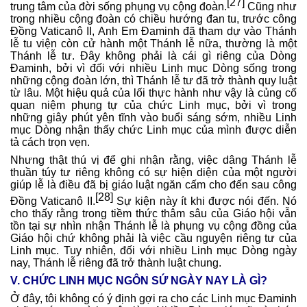
[27]
trung tâm của đời sống phụng vụ cộng đoàn.
Cũng như
trong nhiều cộng đoàn có chiều hướng đan tu, trước công
Đồng Vaticanô II, Anh Em Đaminh đã tham dự vào Thánh
lễ tu viện còn cử hành một Thánh lễ nữa, thường là một
Thánh lễ tư. Đây không phải là cái gì riêng của Dòng
Đaminh, bởi vì đối với nhiều Linh mục Dòng sống trong
những cộng đoàn lớn, thì Thánh lễ tư đã trở thành quy luật
từ lâu. Một hiệu quả của lối thực hành như vậy là củng cố
quan niệm phụng tự của chức Linh mục, bởi vì trong
những giây phút yên tĩnh vào buổi sáng sớm, nhiều Linh
mục Dòng nhận thấy chức Linh mục của mình được diễn
tả cách trọn vẹn.
Nhưng thật thú vị để ghi nhận rằng, việc dâng Thánh lễ
thuần túy tư riêng không có sự hiện diện của một người
giúp lễ là điều đã bị giáo luật ngăn cấm cho đến sau công
[28]
Đồng Vaticanô II.
Sự kiện này ít khi được nói đến. Nó
cho thấy rằng trong tiềm thức thâm sâu của Giáo hội vẫn
tồn tại sự nhìn nhận Thánh lễ là phụng vụ cộng đồng của
Giáo hội chứ không phải là việc cầu nguyện riêng tư của
Linh mục. Tuy nhiên, đối với nhiều Linh mục Dòng ngày
nay, Thánh lễ riêng đã trở thành luật chung.
V. CHỨC LINH MỤC NGÔN SỨ NGÀY NAY LÀ GÌ?
Ở đây, tôi không có ý định gợi ra cho các Linh mục Đaminh