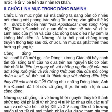
rước lễ từ vị bề trên đã nhận lời khấn.
II. CHỨC LINH MỤC TRONG DÒNG ĐAMINH
Chức Linh mục ngôn sứ mà chúng ta đang bàn có nhiều
nét chung với phong trào sống Tin mừng vào giữa thế kỷ
XIII, được biết đến như
“Vita Apostolica” (nếp sống Tông
đồ)
. Thánh Đaminh có quan điểm như thế nào về chức
Linh mục của mình và của các đồng bạn: điều này xem ra
không khó diễn tả. Nhưng tôi tự hỏi phải chăng trong
truyền thống tiếp sau đó, chức Linh mục đã phát triển theo
hướng phụng tự.
Công đồng
Vaticanô II đã mời gọi các Dòng tu trong Giáo hội hãy canh
tân đời sống tu trì của họ dựa trên hai nguyên tắc cơ bản:
thứ nhất là
“liên tục quay về với những nguồn cội của mọi
đời sống Kitô giáo và với hứng khởi ban đầu của mỗi cộng
đoàn tu trì”,
và thứ hai là
“thích ứng với những điều kiện
[5]
thay đổi của thời đại”.
Giống như những Dòng khác, Anh
Em Đaminh đã hết sức cố gắng thực thi mệnh lệnh của
công đồng.
Nhưng sự cố gắng trở về hứng khởi nguyên thủy trở thành
phức tạp khi phải đi từ những vị trí khác nhau của các tu sĩ
nam và nữ vào hồi thế kỷ XIII và XIV sang đến chủ trương
muốn rằng tất cả mọi thành phần đều được tham gia trọn