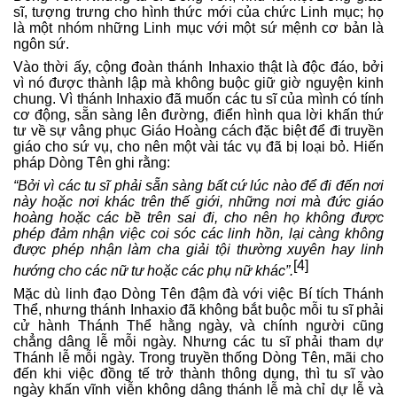
sĩ, tượng trưng cho hình thức mới của chức Linh mục; họ
là một nhóm những Linh mục với một sứ mệnh cơ bản là
ngôn sứ.
Vào thời ấy, cộng đoàn thánh Inhaxio thật là độc đáo, bởi
vì nó được thành lập mà không buộc giữ giờ nguyện kinh
chung. Vì thánh Inhaxio đã muốn các tu sĩ của mình có tính
cơ động, sẵn sàng lên đường, điển hình qua lời khấn thứ
tư về sự vâng phục Giáo Hoàng cách đặc biệt để đi truyền
giáo cho sứ vụ, cho nên một vài tác vụ đã bị loại bỏ. Hiến
pháp Dòng Tên ghi rằng:
“Bởi vì các tu sĩ phải sẵn sàng bất cứ lúc nào để đi đến nơi
này hoặc nơi khác trên thế giới, những nơi mà đức giáo
hoàng hoặc các bề trên sai đi, cho nên họ không được
phép đảm nhận việc coi sóc các linh hồn, lại càng không
được phép nhận làm cha giải tội thường xuyên hay linh
[4]
hướng cho các nữ tư hoặc các phụ nữ khác”.
Mặc dù linh đạo Dòng Tên đậm đà với việc Bí tích Thánh
Thể, nhưng thánh Inhaxio đã không bắt buộc mỗi tu sĩ phải
cử hành Thánh Thể hằng ngày, và chính người cũng
chẳng dâng lễ mỗi ngày. Nhưng các tu sĩ phải tham dự
Thánh lễ mỗi ngày. Trong truyền thống Dòng Tên, mãi cho
đến khi việc đồng tế trở thành thông dụng, thì tu sĩ vào
ngày khấn vĩnh viễn không dâng thánh lễ mà chỉ dự lễ và