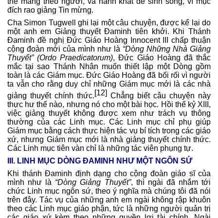
thể mang theo người, và hành khất để sinh sống, vì mục
đích rao giảng Tin mừng.
Cha Simon Tugwell ghi lại một câu chuyện, được kể lại do
một anh em Giảng thuyết Đaminh tiên khởi. Khi Thánh
Đaminh đề nghị Đức Giáo Hoàng Innocent III chấp thuận
cộng đoàn mới của mình như là
“Dòng Những Nhà Giảng
Thuyết” (Ordo Praedicatorum)
, Đức Giáo Hoàng đã thắc
mắc tại sao Thánh Nhân muốn thiết lập một Dòng gồm
toàn là các Giám mục. Đức Giáo Hoàng đã bối rối vì người
ta vẫn cho rằng duy chỉ những Giám mục mới là các nhà
[12]
giảng thuyết chính thức.
Chẳng biết câu chuyện này
thực hư thế nào, nhưng nó cho một bài học. Hồi thế kỷ XIII,
việc giảng thuyết không được xem như trách vụ thông
thường của các Linh mục. Các Linh mục chỉ phụ giúp
Giám mục bằng cách thực hiện tác vụ bí tích trong các giáo
xứ, nhưng Giám mục mới là nhà giảng thuyết chính thức.
Các Linh mục tiên vàn chỉ là những tác viên phụng tự.
III. LINH MỤC DÒNG ĐAMINH NHƯ MỘT NGÔN SỨ
Khi thánh Đaminh định dạng cho cộng đoàn giáo sĩ của
mình như là
“Dòng Giảng Thuyết”
, thì ngài đã nhắm tới
chức Linh mục ngôn sứ, theo ý nghĩa mà chúng tôi đã nói
trên đây. Tác vụ của những anh em ngài không rập khuôn
theo các Linh mục giáo phận, tức là những người quản trị
các giáo xứ kèm theo những quyền lợi tài chính. Ngài