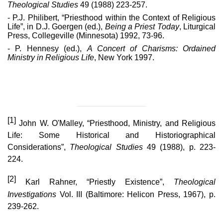
Theological Studies
49 (1988) 223-257.
- P.J. Philibert, “Priesthood within the Context of Religious
Life”, in D.J. Goergen (ed.),
Being a Priest Today
, Liturgical
Press, Collegeville (Minnesota) 1992, 73-96.
- P. Hennesy (ed.),
A Concert of Charisms: Ordained
Ministry in Religious Life
, New York 1997.
[1]
John W. O'Malley, “Priesthood, Ministry, and Religious
Life: Some Historical and Historiographical
Considerations”,
Theological Studies
49 (1988), p. 223-
224.
[2]
Karl Rahner, “Priestly Existence”,
Theological
Investigations
Vol. III (Baltimore: Helicon Press, 1967), p.
239-262.