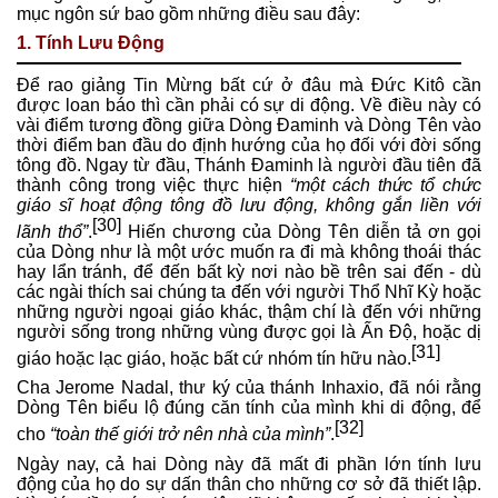
mục ngôn sứ bao gồm những điều sau đây:
1. Tính Lưu Động
Để rao giảng Tin Mừng bất cứ ở đâu mà Đức Kitô cần
được loan báo thì cần phải có sự di động. Về điều này có
vài điểm tương đồng giữa Dòng Đaminh và Dòng Tên vào
thời điểm ban đầu do định hướng của họ đối với đời sống
tông đồ. Ngay từ đầu, Thánh Đaminh là người đầu tiên đã
thành công trong việc thực hiện
“một cách thức tổ chức
giáo sĩ hoạt động tông đồ lưu động, không gắn liền với
[30]
lãnh thổ”
.
Hiến chương của Dòng Tên diễn tả ơn gọi
của Dòng như là một ước muốn ra đi mà không thoái thác
hay lẩn tránh, để đến bất kỳ nơi nào bề trên sai đến - dù
các ngài thích sai chúng ta đến với người Thổ Nhĩ Kỳ hoặc
những người ngoại giáo khác, thậm chí là đến với những
người sống trong những vùng được gọi là Ấn Độ, hoặc dị
[31]
giáo hoặc lạc giáo, hoặc bất cứ nhóm tín hữu nào.
Cha Jerome Nadal, thư ký của thánh Inhaxio, đã nói rằng
Dòng Tên biểu lộ đúng căn tính của mình khi di động, để
[32]
cho
“toàn thế giới trở nên nhà của mình”
.
Ngày nay, cả hai Dòng này đã mất đi phần lớn tính lưu
động của họ do sự dấn thân cho những cơ sở đã thiết lập.