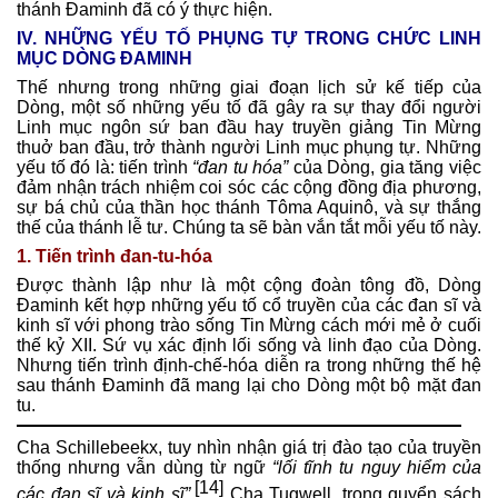
thánh Đaminh đã có ý thực hiện.
IV. NHỮNG YẾU TỐ PHỤNG TỰ TRONG CHỨC LINH
MỤC DÒNG ĐAMINH
Thế nhưng trong những giai đoạn lịch sử kế tiếp của
Dòng, một số những yếu tố đã gây ra sự thay đổi người
Linh mục ngôn sứ ban đầu hay truyền giảng Tin Mừng
thuở ban đầu, trở thành người Linh mục phụng tự. Những
yếu tố đó là: tiến trình
“đan tu hóa”
của Dòng, gia tăng việc
đảm nhận trách nhiệm coi sóc các cộng đồng địa phương,
sự bá chủ của thần học thánh Tôma Aquinô, và sự thắng
thế của thánh lễ tư. Chúng ta sẽ bàn vắn tắt mỗi yếu tố này.
1. Tiến trình đan-tu-hóa
Được thành lập như là một cộng đoàn tông đồ, Dòng
Đaminh kết hợp những yếu tố cổ truyền của các đan sĩ và
kinh sĩ với phong trào sống Tin Mừng cách mới mẻ ở cuối
thế kỷ XII. Sứ vụ xác định lối sống và linh đạo của Dòng.
Nhưng tiến trình định-chế-hóa diễn ra trong những thế hệ
sau thánh Đaminh đã mang lại cho Dòng một bộ mặt đan
tu.
Cha Schillebeekx, tuy nhìn nhận giá trị đào tạo của truyền
thống nhưng vẫn dùng từ ngữ
“lối tĩnh tu nguy hiểm của
[14]
các đan sĩ và kinh sĩ”
.
Cha Tugwell, trong quyển sách