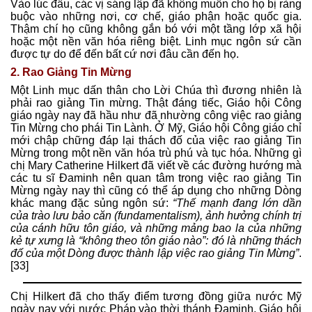
Vào lúc đầu, các vị sáng lập đã không muốn cho họ bị ràng
buộc vào những nơi, cơ chế, giáo phận hoặc quốc gia.
Thậm chí họ cũng không gắn bó với một tầng lớp xã hội
hoặc một nền văn hóa riêng biệt. Linh mục ngôn sứ cần
được tự do để đến bất cứ nơi đâu cần đến họ.
2. Rao Giảng Tin Mừng
Một Linh mục dấn thân cho Lời Chúa thì đương nhiên là
phải rao giảng Tin mừng. Thật đáng tiếc, Giáo hội Công
giáo ngày nay đã hầu như đã nhường công việc rao giảng
Tin Mừng cho phái Tin Lành. Ở Mỹ, Giáo hội Công giáo chỉ
mới chập chững đáp lại thách đố của việc rao giảng Tin
Mừng trong một nền văn hóa trù phú và tục hóa. Những gì
chị Mary Catherine Hilkert đã viết về các đường hướng mà
các tu sĩ Đaminh nên quan tâm trong việc rao giảng Tin
Mừng ngày nay thì cũng có thể áp dụng cho những Dòng
khác mang đặc sủng ngôn sứ:
“Thế mạnh đang lớn dần
của trào lưu bảo căn (fundamentalism), ảnh hưởng chính trị
của cánh hữu tôn giáo, và những mảng bao la của những
kẻ tự xưng là “không theo tôn giáo nào”: đó là những thách
đố của một Dòng được thành lập việc rao giảng Tin Mừng”
.
[33]
Chị Hilkert đã cho thấy điểm tương đồng giữa nước Mỹ
ngày nay với nước Pháp vào thời thánh Đaminh. Giáo hội