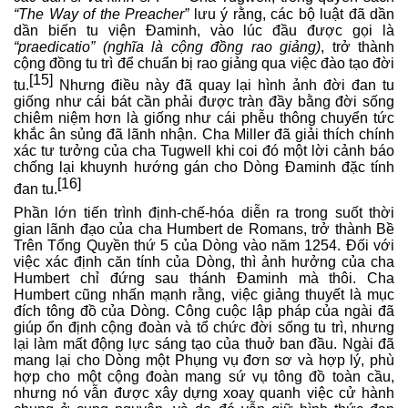
“The Way of the Preacher”
lưu ý rằng, các bộ luật đã dần
dần biến tu viện Đaminh, vào lúc đầu được gọi là
“praedicatio” (nghĩa là cộng đồng rao giảng)
, trở thành
cộng đồng tu trì để chuẩn bị rao giảng qua việc đào tạo đời
[15]
tu.
Nhưng điều này đã quay lại hình ảnh đời đan tu
giống như cái bát cần phải được tràn đầy bằng đời sống
chiêm niệm hơn là giống như cái phễu thông chuyển tức
khắc ân sủng đã lãnh nhận. Cha Miller đã giải thích chính
xác tư tưởng của cha Tugwell khi coi đó một lời cảnh báo
chống lại khuynh hướng gán cho Dòng Đaminh đặc tính
[16]
đan tu.
Phần lớn tiến trình định-chế-hóa diễn ra trong suốt thời
gian lãnh đạo của cha Humbert de Romans, trở thành Bề
Trên Tổng Quyền thứ 5 của Dòng vào năm 1254. Đối với
việc xác định căn tính của Dòng, thì ảnh hưởng của cha
Humbert chỉ đứng sau thánh Đaminh mà thôi. Cha
Humbert cũng nhấn mạnh rằng, việc giảng thuyết là mục
đích tông đồ của Dòng. Công cuộc lập pháp của ngài đã
giúp ổn định cộng đoàn và tổ chức đời sống tu trì, nhưng
lại làm mất động lực sáng tạo của thuở ban đầu. Ngài đã
mang lại cho Dòng một Phụng vụ đơn sơ và hợp lý, phù
hợp cho một cộng đoàn mang sứ vụ tông đồ toàn cầu,
nhưng nó vẫn được xây dựng xoay quanh việc cử hành