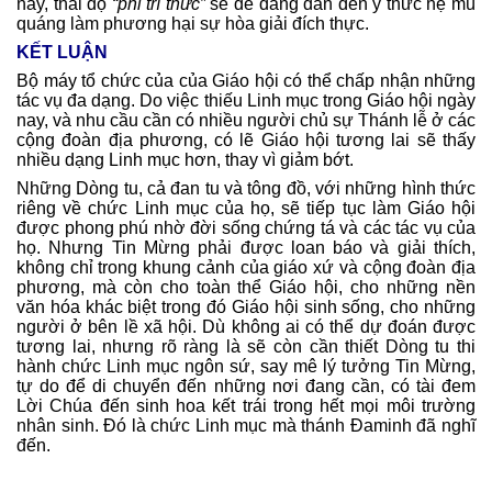
này, thái độ
“phi trí thức”
sẽ dễ dàng dẫn đến ý thức hệ mù
quáng làm phương hại sự hòa giải đích thực.
KẾT LUẬN
Bộ máy tổ chức của của Giáo hội có thể chấp nhận những
tác vụ đa dạng. Do việc thiếu Linh mục trong Giáo hội ngày
nay, và nhu cầu cần có nhiều người chủ sự Thánh lễ ở các
cộng đoàn địa phương, có lẽ Giáo hội tương lai sẽ thấy
nhiều dạng Linh mục hơn, thay vì giảm bớt.
Những Dòng tu, cả đan tu và tông đồ, với những hình thức
riêng về chức Linh mục của họ, sẽ tiếp tục làm Giáo hội
được phong phú nhờ đời sống chứng tá và các tác vụ của
họ. Nhưng Tin Mừng phải được loan báo và giải thích,
không chỉ trong khung cảnh của giáo xứ và cộng đoàn địa
phương, mà còn cho toàn thể Giáo hội, cho những nền
văn hóa khác biệt trong đó Giáo hội sinh sống, cho những
người ở bên lề xã hội. Dù không ai có thể dự đoán được
tương lai, nhưng rõ ràng là sẽ còn cần thiết Dòng tu thi
hành chức Linh mục ngôn sứ, say mê lý tưởng Tin Mừng,
tự do để di chuyển đến những nơi đang cần, có tài đem
Lời Chúa đến sinh hoa kết trái trong hết mọi môi trường
nhân sinh. Đó là chức Linh mục mà thánh Đaminh đã nghĩ
đến.