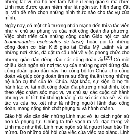
những tác vụ mà họ nên làm. Nhiều Dòng giáo sĩ mà chức
Linh mục được quan niệm như là ngôn sứ, hiện đang đặt
lại vấn đề nên chọn những hình thức nào cho tác vụ của
mình.
Ngày nay, có một chủ trương nhấn mạnh đến thừa tác viên
như vị chủ sự phụng vụ của một cộng đoàn địa phương.
Việc phát triển của những cộng đoàn Giáo hội cơ bản
(comunidades ecclesiales de base),
hoặc gọi là những
cộng đoàn cơ bản Kitô giáo tại Châu Mỹ Latinh và tại
những nơi khác, đã đặt ra câu hỏi về việc phong chức cho
[29]
những giáo dân đứng đầu các cộng đoàn ấy.
Có một
chiều kích ngôn sứ nơi tác vụ của những người đứng đầu
cộng đoàn giáo dân này: họ công bố lời Chúa cho cộng
đoàn và giúp cộng đoàn tìm ra sự đồng thuận trong những
hệ luận cụ thể của lời Chúa. Mặt khác, sự kiện là họ thi
hành tác vụ tại một cộng đoàn địa phương nhất định, kèm
theo việc chăm sóc mục vụ và chủ sự các cuộc cử hành
phụng vụ bí tích thì không khác gì đa số các cha sở, và rồi
tác vụ của họ, xét như là những người lãnh đạo cộng
đoàn, mang nặng tính chất phụng tụ và hành chánh.
Giáo hội vẫn cần đến những Linh mục với tư cách ngôn sứ
hơn là phụng tự. Chúng ta thử vạch ra vài đặc trưng về
Linh mục như thế. Linh mục ngôn sứ là người loan báo Tin
mừng. Do những đòi hỏi của việc của việc rao giảng, Linh