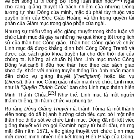
về đời sống tu trì trong Bộ Tổng luận thần học.
Ngài
cho rằng, giảng thuyết là trách nhiệm của những Dòng
tương tự như Dòng của mình, mặc dù phải tùy thuộc vào
quyền bính của Đức Giáo Hoàng và tôn trọng quyền tài
phán của Giám mục trong giáo phận của ngài.
Nhưng sự thiếu vắng việc giảng thuyết trong khảo luận về
chức Linh mục đã gây ra những hệ quả không tốt trong lịch
sử của thần học Công giáo. Thần học Công giáo về chức
Linh mục đã được khẳng định bởi Công Đồng Trentô và
được các sách giáo khoa truyền lại cho đến thời đại của
chúng ta. Những ai chuẩn bị làm Linh mục trước Công
Đồng Vaticanô II đều học thần học theo các sách giáo
khoa ấy. Khác với những truyền thống Tin lành nhấn mạnh
đến chức vụ giảng thuyết (
Predigtamt
) hoặc tác vụ
(
Dienst
), thần học Công giáo nhấn mạnh về chức Linh mục
như là
“Quyền Thánh Chức”
ban cho Linh mục thánh hiến
[23]
Mình Thánh Chúa.
Như thế, Linh mục là một người
thánh thiêng, thi hành chức vụ phụng tự.
Rõ ràng
Dòng Giảng Thuyết
mà thánh Tôma là một thành
viên trong đó đã bị ảnh hưởng cách tiêu cực bởi một nền
thần học thiếu sót về chức Linh mục. Dòng đã nối kết việc
giảng thuyết với ơn gọi Đaminh ngay từ buổi đầu, nhưng
mãi đến năm 1571, việc giảng thuyết với chức Linh mục
mới được minh nhiên liên kết trong Hiến Pháp của Dòng.