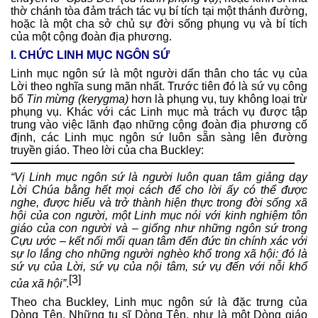
thờ chánh tòa đảm trách tác vụ bí tích tại một thánh đường,
hoặc là một cha sở chủ sự đời sống phụng vụ và bí tích
của một cộng đoàn địa phương.
I. CHỨC LINH MỤC NGÔN SỨ
Linh mục ngôn sứ là một người dấn thân cho tác vụ của
Lời theo nghĩa sung mãn nhất. Trước tiên đó là sứ vụ công
bố
Tin mừng
(kerygma)
hơn là phụng vụ, tuy không loại trừ
phụng vụ. Khác với các Linh mục mà trách vụ được tập
trung vào việc lãnh đạo những cộng đoàn địa phương cố
định, các Linh mục ngôn sứ luôn sẵn sàng lên đường
truyền giáo. Theo lời của cha Buckley:
“Vị Linh mục ngôn sứ là người luôn quan tâm giảng dạy
Lời Chúa bằng hết mọi cách để cho lời ấy có thể được
nghe, được hiểu và trở thành hiện thực trong đời sống xã
hội của con người, một Linh mục nói với kinh nghiệm tôn
giáo của con người và – giống như những ngôn sứ trong
Cựu ước – kết nối mối quan tâm đến đức tin chính xác với
sự lo lắng cho những người nghèo khổ trong xã hội: đó là
sứ vụ của Lời, sứ vụ của nội tâm, sứ vụ đến với nỗi khổ
[3]
của xã hội”
.
Theo cha Buckley, Linh mục ngôn sứ là đặc trưng của
Dòng Tên. Những tu sĩ Dòng Tên, như là một Dòng giáo