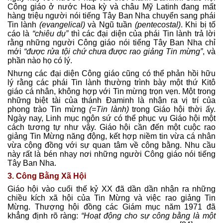
Công giáo ở nước Hoa kỳ và châu Mỹ Latinh đang mất
hàng triệu người nói tiếng Tây Ban Nha chuyển sang phái
Tin lành
(evangelical)
và Ngũ tuần
(pentecostal)
. Khi bị tố
cáo là
“chiêu dụ”
thì các đại diện của phái Tin lành trả lời
rằng những người Công giáo nói tiếng Tây Ban Nha chỉ
mới
“được rửa tội chứ chưa được rao giảng Tin mừng”
, và
phần nào họ có lý.
Nhưng các đại diện Công giáo cũng có thể phản hồi hữu
lý rằng các phái Tin lành thường trình bày một thứ Kitô
giáo cá nhân, không hợp với Tin mừng trọn vẹn. Một trong
những biệt tài của thánh Đaminh là nhận ra vị trí của
phong trào Tin mừng
(=Tin lành)
trong Giáo hội thời ấy.
Ngày nay, Linh mục ngôn sứ có thể phục vụ Giáo hội một
cách tương tự như vậy. Giáo hội cần đến một cuộc rao
giảng Tin Mừng năng động, kết hợp niềm tin vừa cá nhân
vừa cộng đồng với sự quan tâm về công bằng. Nhu cầu
này rất là bén nhạy nơi những người Công giáo nói tiếng
Tây Ban Nha.
3. Công Bằng Xã Hội
Giáo hội vào cuối thế kỷ XX đã dần dần nhận ra những
chiều kích xã hội của Tin Mừng và việc rao giảng Tin
Mừng. Thượng hội đồng các Giám mục năm 1971 đã
khẳng định rõ ràng:
“Hoạt động cho sự công bằng là một