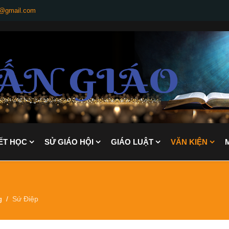
g@gmail.com
ẾT HỌC
SỬ GIÁO HỘI
GIÁO LUẬT
VĂN KIỆN
g
Sứ Điệp