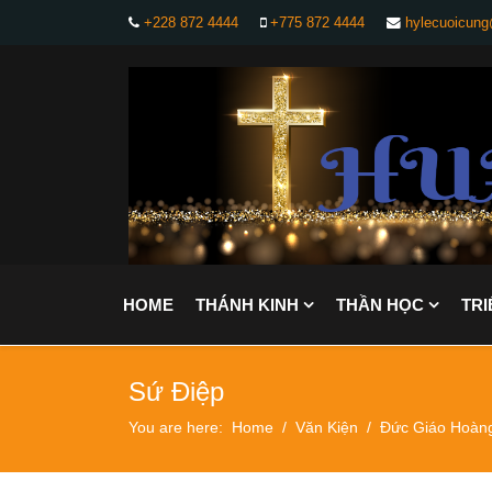
+228 872 4444
+775 872 4444
hylecuoicun
HOME
THÁNH KINH
THẦN HỌC
TRI
Sứ Điệp
You are here:
Home
Văn Kiện
Đức Giáo Hoàn