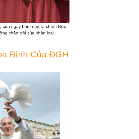
g của ngày hôm nay, là chính Đức
ờng chân trời của nhân loại.
Hòa Bình Của ĐGH