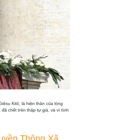
su Kitô, là hiện thân của lòng
ã chết trên thập tự giá, và vì tình
ruyền Thông Xã