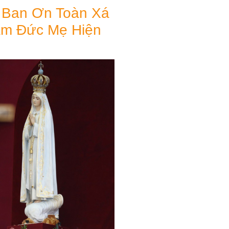
 Ban Ơn Toàn Xá
ăm Đức Mẹ Hiện