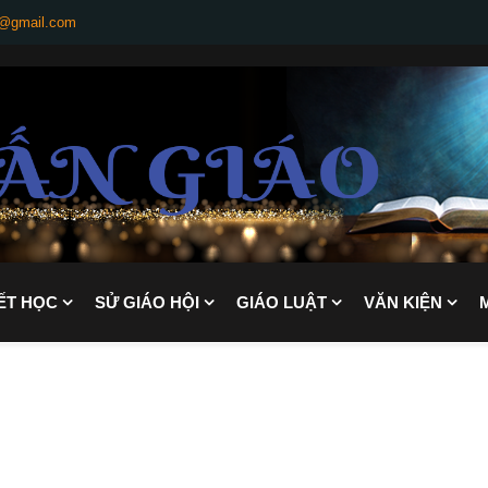
g@gmail.com
ẾT HỌC
SỬ GIÁO HỘI
GIÁO LUẬT
VĂN KIỆN