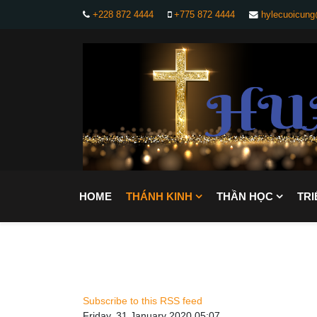
+228 872 4444
+775 872 4444
hylecuoicun
HOME
THÁNH KINH
THẦN HỌC
TRI
Subscribe to this RSS feed
Friday, 31 January 2020 05:07