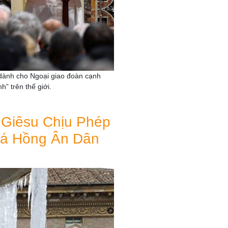
 dành cho Ngoại giao đoàn cạnh
” trên thế giới.
 Giêsu Chịu Phép
há Hồng Ân Dân