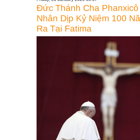
Đức Thánh Cha Phanxicô
Nhân Dịp Kỷ Niệm 100 N
Ra Tại Fatima